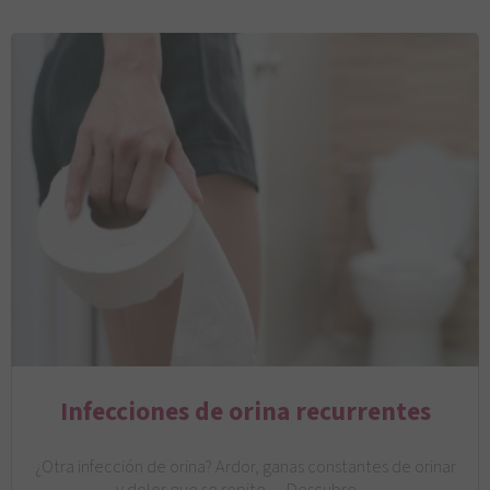
Infecciones de orina recurrentes
¿Otra infección de orina? Ardor, ganas constantes de orinar
y dolor que se repite… Descubre…