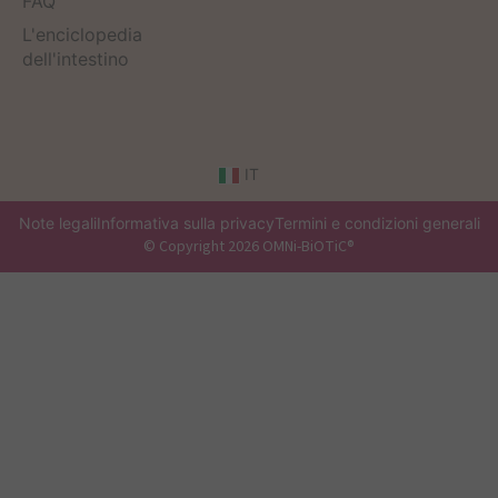
FAQ
L'enciclopedia
dell'intestino
IT
Note legali
Informativa sulla privacy
Termini e condizioni generali
© Copyright 2026 OMNi-BiOTiC®