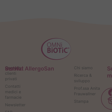
Servizi
Contatti
Institut AllergoSan
Chi siamo
S
clienti
m
Ricerca &
privati
sviluppo
Contatti
Prof.ssa Anita
medici e
Frauwallner
farmacie
Stampa
Newsletter