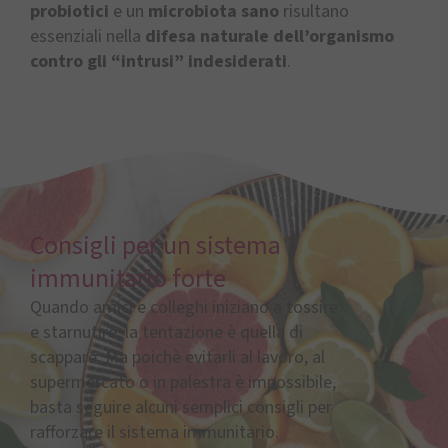
probiotici
e un
microbiota sano
risultano
essenziali nella
difesa naturale dell’organismo
contro gli “intrusi” indesiderati
.
Consigli per un sistema
immunitario forte
Quando amici e colleghi iniziano a tossire
e starnutire, la tentazione è quella di
scappare. Ma poichè evitarli al lavoro, al
supermercato o in palestra è impossibile,
basta seguire alcuni semplici consigli per
rafforzare il sistema immunitario.