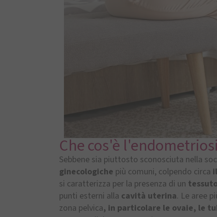
Che cos'è l'endometrios
Sebbene sia piuttosto sconosciuta nella soc
ginecologiche
più comuni, colpendo circa
i
si caratterizza per la presenza di un
tessut
punti esterni alla
cavità uterina
. Le aree 
zona pelvica
, in particolare le ovaie, le t