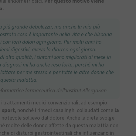
lai endometriosici.
Per questo motivo viene
a.
ia più grande debolezza, ma anche la mia più
ostrato cosa è importante nella vita e che bisogna
i con forti dolori ogni giorno. Per molti anni ho
lemi digestivi, avevo la diarrea ogni giorno.
i alta qualità, i sintomi sono migliorati di mese in
a diagnosi mi ha anche reso forte, perché mi ha
 lottare per me stessa e per tutte le altre donne che
 questa malattia.
nformatrice farmaceutica dell'Institut AllergoSan
 i trattamenti medici convenzionali, ad esempio
e sport
, nonché i rimedi casalinghi collaudati come
la
notevole sollievo dal dolore. Anche la dieta svolge
ché molte delle donne affette da questa malattia non
nche di disturbi gastrointestinali che influenzano in