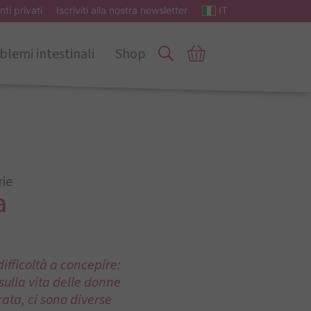
nti privati
Iscriviti alla nostra newsletter
IT
blemi intestinali
Shop
rie
a
difficoltà a concepire:
sulla vita delle donne
ata, ci sono diverse