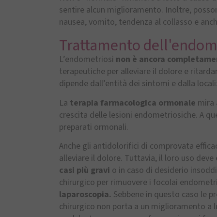
sentire alcun miglioramento. Inoltre, possono
nausea, vomito, tendenza al collasso e anch
Trattamento dell'endom
L’endometriosi
non è ancora completamen
terapeutiche per alleviare il dolore e ritard
dipende dall’entità dei sintomi e dalla loca
La
terapia farmacologica ormonale
mira a
crescita delle lesioni endometriosiche. A que
preparati ormonali.
Anche gli antidolorifici di comprovata effi
alleviare il dolore. Tuttavia, il loro uso d
casi più gravi
o in caso di desiderio insoddis
chirurgico per rimuovere i focolai endometri
laparoscopia.
Sebbene in questo caso le pro
chirurgico non porta a un miglioramento a l