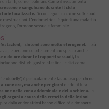
 distanti, come i polmoni. Come il rivestimento
crescono e sanguinano durante il ciclo
torie localizzate.
Di conseguenza chi ne soffre può
 le mestruazioni. L’endometriosi è quindi una malattia
estrogeno, l’ormone sessuale femminile.
si
ifestazioni,
i
sintomi sono molto eterogenei.
Il più
avia, le persone colpite lamentano spesso anche
 o dolore durante i rapporti sessuali, la
includono disturbi gastrointestinali ciclici come
“endobelly”, è particolarmente fastidioso per chi ne
 alcune ore, ma anche per giorni
o addirittura
ssione nella zona addominale e della schiena.
In
agli organi a causa della crescita delle lesioni
pite dalla endonetriosi hanno difficoltà a rimanere