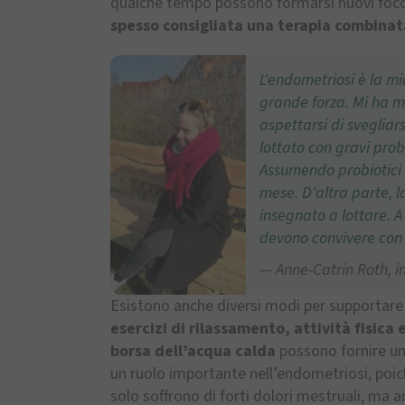
qualche tempo possono formarsi nuovi foco
spesso consigliata una terapia combinat
L'endometriosi è la m
grande forza. Mi ha m
aspettarsi di svegliars
lottato con gravi prob
Assumendo probiotici d
mese. D'altra parte, l
insegnato a lottare. A
devono convivere con
Anne-Catrin Roth, i
Esistono anche diversi modi per supportare
esercizi di rilassamento, attività fisica 
borsa dell’acqua calda
possono fornire un 
un ruolo importante nell’endometriosi, poi
solo soffrono di forti dolori mestruali, ma a