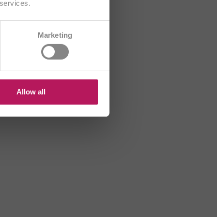
 services.
CH/FR
Marketing
B
HR
US
Allow all