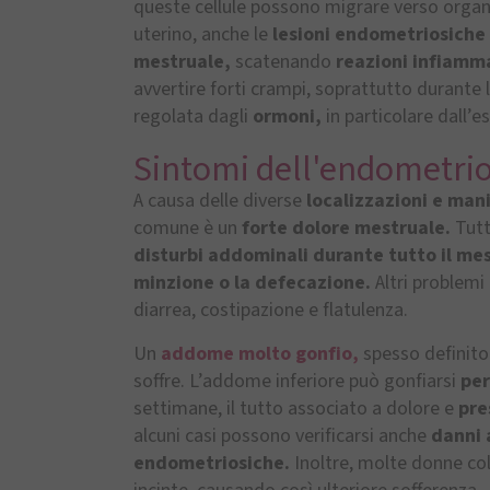
queste cellule possono migrare verso organi
uterino, anche le
lesioni endometriosiche 
mestruale,
scatenando
reazioni infiamma
avvertire forti crampi, soprattutto durante
regolata dagli
ormoni,
in particolare dall’
Sintomi dell'endometrio
A causa delle diverse
localizzazioni e man
comune è un
forte dolore mestruale.
Tutt
disturbi addominali durante tutto il mese
minzione o la defecazione.
Altri problemi 
diarrea, costipazione e flatulenza.
Un
addome molto gonfio,
spesso definito 
soffre. L’addome inferiore può gonfiarsi
per
settimane, il tutto associato a dolore e
pre
alcuni casi possono verificarsi anche
danni 
endometriosiche.
Inoltre, molte donne col