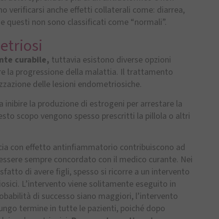
 verificarsi anche effetti collaterali come: diarrea,
e questi non sono classificati come “normali”.
etriosi
te curabile,
tuttavia esistono diverse opzioni
are la progressione della malattia. Il trattamento
lizzazione delle lesioni endometriosiche.
 inibire la produzione di estrogeni per arrestare la
sto scopo vengono spesso prescritti la pillola o altri
cacia con effetto antinfiammatorio contribuiscono ad
eve essere sempre concordato con il medico curante. Nei
fatto di avere figli, spesso si ricorre a un intervento
osici. L’intervento viene solitamente eseguito in
babilità di successo siano maggiori, l’intervento
ungo termine in tutte le pazienti, poiché dopo