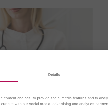
isitando la nostra
pagina italiana
. Tutti i contenuti sono
Details
esclusivamente ai clienti che risiedono in
Italia
.
Continua
e content and ads, to provide social media features and to analy
 our site with our social media, advertising and analytics partn