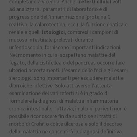
completano a vicenda. Anche i
referti clinici
volti
ad analizzare i parametri di laboratorio e di
progressione dell’infiammazione (proteina C
reattiva, la calprotectina, ecc.), la funzione epatica e
renale e quelli
istologici
, compresi i campioni di
mucosa intestinale prelevati durante
un’endoscopia, forniscono importanti indicazioni.
Nel momento in cui si sospettano malattie del
fegato, della cistifellea o del pancreas occorre fare
ulteriori accertamenti. L’esame delle feci e gli esami
sierologici sono importanti per escludere malattie
diarroiche infettive. Solo attraverso l’attenta
esaminazione dei vari referti si è in grado di
formulare la diagnosi di malattia infiammatoria
cronica intestinale. Tuttavia, in alcuni pazienti non è
possibile riconoscere fin da subito se si tratti di
morbo di Crohn o colite ulcerosa e solo il decorso
della malattia ne consentirà la diagnosi definitiva.