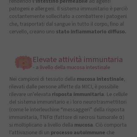
rendendo
l’intestino permeabile
ad agenti
patogeni e allergeni. Il sistema immunitario è perciò
costantemente sollecitato a combattere i patogeni
che, trasportati dal sangue in tutto il corpo, fino al
cervello, creano uno
stato infiammatorio diffuso.
Elevate attività immuntaria
- a livello della mucosa intestinale
Nei campioni di tessuto della
mucosa intestinale
,
rilevati dalle persone affette da MICI, è possibile
rilevare un’elevata
risposta immunitaria
. Le cellule
del sistema immunitario e i loro neurotrasmettitori
(come le interleuchine “messaggeri” della risposta
immunitaria, TNFα (fattore di necrosi tumorale α)
si moltiplicano a livello della
mucosa
. Ciò comporta
l’attivazione di un
processo autoimmune
che