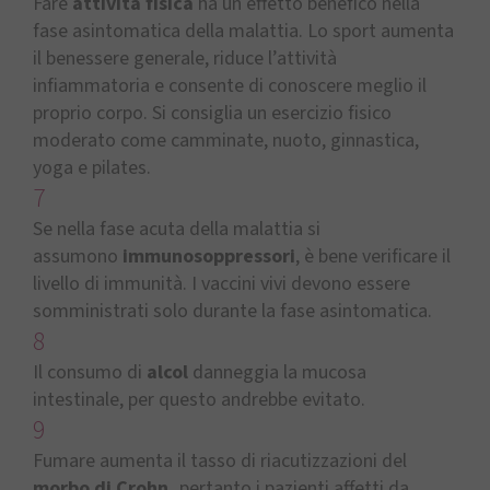
Fare
attività fisica
ha un effetto benefico nella
fase asintomatica della malattia. Lo sport aumenta
il benessere generale, riduce l’attività
infiammatoria e consente di conoscere meglio il
proprio corpo. Si consiglia un esercizio fisico
moderato come camminate, nuoto, ginnastica,
yoga e pilates.
7
Se nella fase acuta della malattia si
assumono
immunosoppressori
, è bene verificare il
livello di immunità. I vaccini vivi devono essere
somministrati solo durante la fase asintomatica.
8
Il consumo di
alcol
danneggia la mucosa
intestinale, per questo andrebbe evitato.
9
Fumare aumenta il tasso di riacutizzazioni del
morbo di Crohn,
pertanto i pazienti affetti da