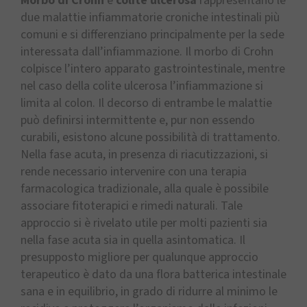
Morbo di Crohn
e
colite ulcerosa
rappresentano le
due malattie infiammatorie croniche intestinali più
comuni e si differenziano principalmente per la sede
interessata dall’infiammazione. Il morbo di Crohn
colpisce l’intero apparato gastrointestinale, mentre
nel caso della colite ulcerosa l’infiammazione si
limita al colon. Il decorso di entrambe le malattie
può definirsi intermittente e, pur non essendo
curabili, esistono alcune possibilità di trattamento.
Nella fase acuta, in presenza di riacutizzazioni, si
rende necessario intervenire con una terapia
farmacologica tradizionale, alla quale è possibile
associare fitoterapici e rimedi naturali. Tale
approccio si è rivelato utile per molti pazienti sia
nella fase acuta sia in quella asintomatica. Il
presupposto migliore per qualunque approccio
terapeutico è dato da una flora batterica intestinale
sana e in equilibrio, in grado di ridurre al minimo le