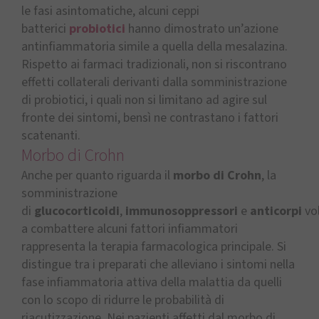
le fasi asintomatiche, alcuni ceppi
batterici
probiotici
hanno dimostrato un’azione
antinfiammatoria simile a quella della mesalazina.
Rispetto ai farmaci tradizionali, non si riscontrano
effetti collaterali derivanti dalla somministrazione
di probiotici, i quali non si limitano ad agire sul
fronte dei sintomi, bensì ne contrastano i fattori
scatenanti.
Morbo di Crohn
Anche per quanto riguarda il
morbo di Crohn
, la
somministrazione
di
glucocorticoidi
,
immunosoppressori
e
anticorpi
vol
a combattere alcuni fattori infiammatori
rappresenta la terapia farmacologica principale. Si
distingue tra i preparati che alleviano i sintomi nella
fase infiammatoria attiva della malattia da quelli
con lo scopo di ridurre le probabilità di
riacutizzazione. Nei pazienti affetti dal morbo di