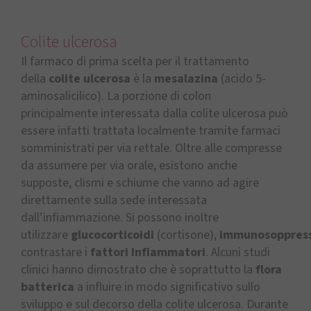
Colite ulcerosa
Il farmaco di prima scelta per il trattamento
della
colite ulcerosa
è la
mesalazina
(acido 5-
aminosalicilico). La porzione di colon
principalmente interessata dalla colite ulcerosa può
essere infatti trattata localmente tramite farmaci
somministrati per via rettale. Oltre alle compresse
da assumere per via orale, esistono anche
supposte, clismi e schiume che vanno ad agire
direttamente sulla sede interessata
dall’infiammazione. Si possono inoltre
utilizzare
glucocorticoidi
(cortisone),
immunosoppress
contrastare i
fattori infiammatori
. Alcuni studi
clinici hanno dimostrato che è soprattutto la
flora
batterica
a influire in modo significativo sullo
sviluppo e sul decorso della colite ulcerosa. Durante