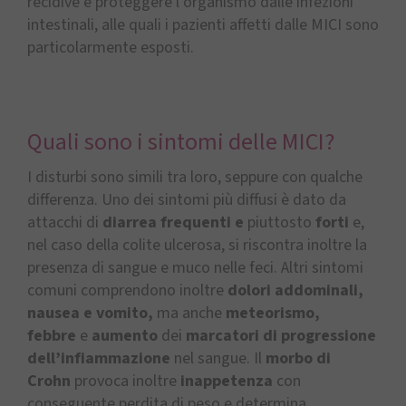
recidive e proteggere l’organismo dalle infezioni
intestinali, alle quali i pazienti affetti dalle MICI sono
particolarmente esposti.
Quali sono i sintomi delle MICI?
I disturbi sono simili tra loro, seppure con qualche
differenza. Uno dei sintomi più diffusi è dato da
attacchi di
diarrea frequenti e
piuttosto
forti
e,
nel caso della colite ulcerosa, si riscontra inoltre la
presenza di sangue e muco nelle feci. Altri sintomi
comuni comprendono inoltre
dolori addominali,
nausea e vomito,
ma anche
meteorismo,
febbre
e
aumento
dei
marcatori di progressione
dell’infiammazione
nel sangue. Il
morbo di
Crohn
provoca inoltre
inappetenza
con
conseguente perdita di peso e determina