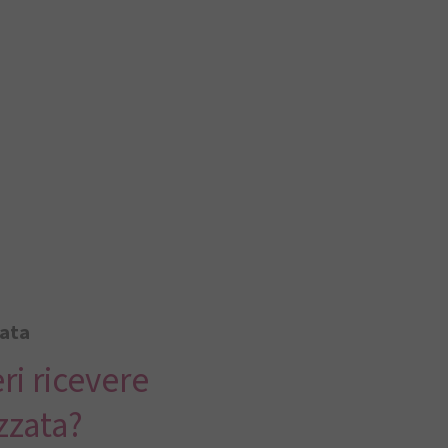
zata
ri ricevere
zzata?