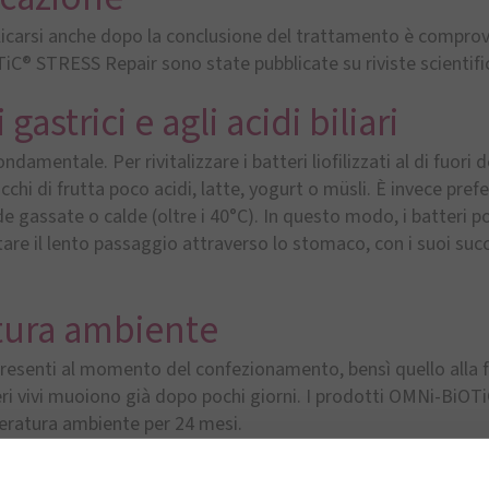
iplicarsi anche dopo la conclusione del trattamento è compro
 STRESS Repair sono state pubblicate su riviste scientifi
gastrici e agli acidi biliari
ondamentale. Per rivitalizzare i batteri liofilizzati al di fuori 
hi di frutta poco acidi, latte, yogurt o müsli. È invece prefe
de gassate o calde (oltre i 40°C). In questo modo, i batteri p
are il lento passaggio attraverso lo stomaco, con i suoi succ
atura ambiente
presenti al momento del confezionamento, bensì quello alla fi
tteri vivi muoiono già dopo pochi giorni. I prodotti OMNi-BiOT
peratura ambiente per 24 mesi.
le condizioni ambientali