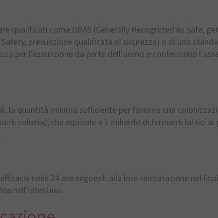
ssere qualificati come GRAS (Generally Recognized As Safe, ge
Safety, presunzione qualificata di sicurezza) o di uno standa
za per l’assunzione da parte dell’uomo e confermano l’assenza
li, la quantità minima sufficiente per favorire una colonizzaz
nti colonia), che equivale a 1 miliardo di fermenti lattici al 
.
o efficacia nelle 24 ore seguenti alla loro reidratazione nel l
ca nell’intestino.
icazione