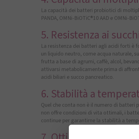
La capacità dei batteri probiotici di molt
PANDA, OMNi-BiOTiC®10 AAD e OMNi-BiOTiC®
5. Resistenza ai succhi 
La resistenza dei batteri agli acidi forti è f
un liquido neutro, come acqua naturale, succ
frutta a base di agrumi, caffè, alcol, bevan
attivarsi metabolicamente prima di affront
acidi biliari e succo pancreatico.
6. Stabilità a temper
Quel che conta non è il numero di batteri 
non offre condizioni di vita ottimali, i ba
continue per garantirne la stabilità a tem
7. Ottimizzazione del