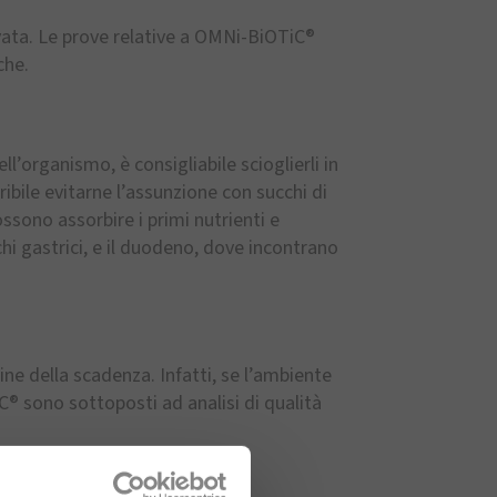
vata. Le prove relative a OMNi-BiOTiC®
che.
dell’organismo, è consigliabile scioglierli in
ribile evitarne l’assunzione con succhi di
ossono assorbire i primi nutrienti e
hi gastrici, e il duodeno, dove incontrano
ne della scadenza. Infatti, se l’ambiente
iC® sono sottoposti ad analisi di qualità