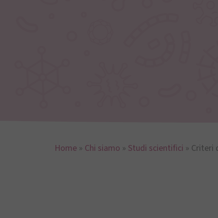
Home
»
Chi siamo
»
Studi scientifici
»
Criteri 