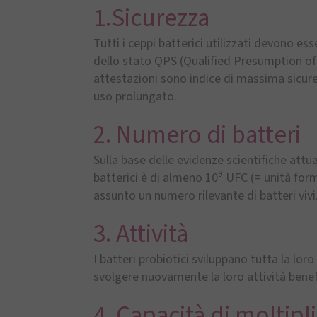
1.Sicurezza
Tutti i ceppi batterici utilizzati devono e
dello stato QPS (Qualified Presumption of 
attestazioni sono indice di massima sicurez
uso prolungato.
2. Numero di batteri
Sulla base delle evidenze scientifiche attua
9
batterici è di almeno 10
UFC (= unità forma
assunto un numero rilevante di batteri vivi
3. Attività
I batteri probiotici sviluppano tutta la lor
svolgere nuovamente la loro attività benefi
4. Capacità di moltipl