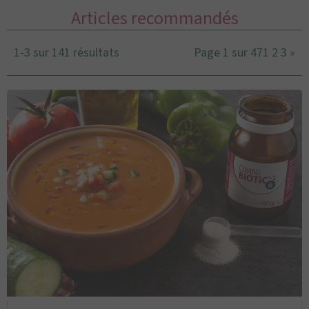
Articles recommandés
1-3 sur 141 résultats
Page 1 sur 47
1
2
3
»