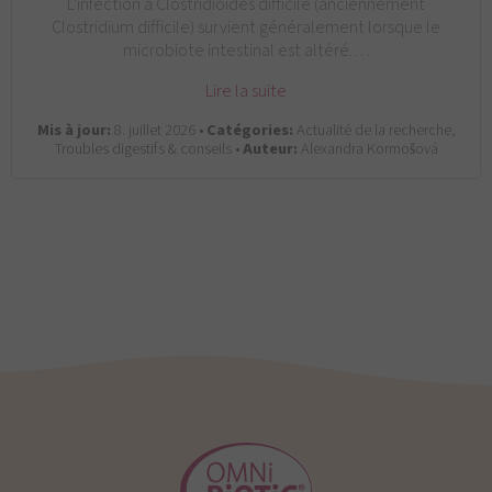
L'infection à Clostridioides difficile (anciennement
Clostridium difficile) survient généralement lorsque le
microbiote intestinal est altéré.…
Lire la suite
Mis à jour:
8. juillet 2026 •
Catégories:
Actualité de la recherche,
Troubles digestifs & conseils •
Auteur:
Alexandra Kormošová