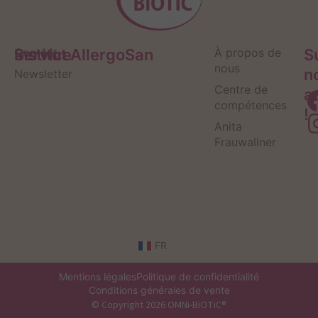
Service
Contact
Institut AllergoSan
À propos de
S
nous
n
Newsletter
Centre de
a
compétences
!
Anita
Frauwallner
FR
Mentions légales
Politique de confidentialité
Conditions générales de vente
© Copyright 2026 OMNi-BiOTiC®