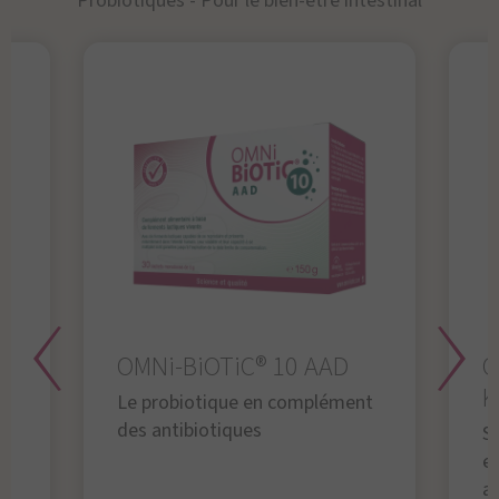
Probiotiques - Pour le bien-être intestinal
OMNi-BiOTiC® 10 AAD
O
K
Le probiotique en complément
des antibiotiques
S
en
a