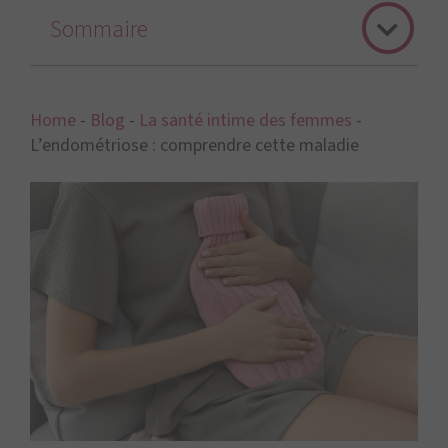
Sommaire
Home
-
Blog
-
La santé intime des femmes
-
L’endométriose : comprendre cette maladie