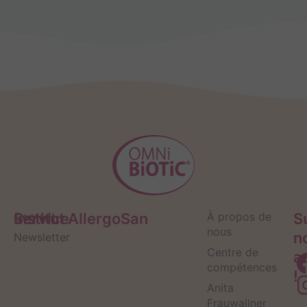
Service
Contact
Institut AllergoSan
À propos de
S
nous
n
Newsletter
Centre de
a
compétences
!
Anita
Frauwallner