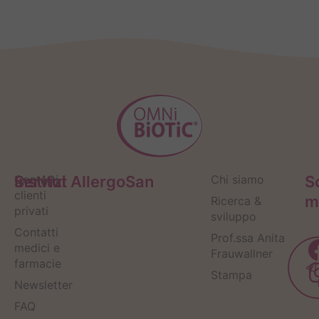
Servizi
Contatti
Institut AllergoSan
Chi siamo
S
clienti
m
Ricerca &
privati
sviluppo
Contatti
Prof.ssa Anita
medici e
Frauwallner
farmacie
Stampa
Newsletter
FAQ