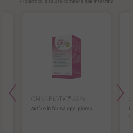
Probiotici: la salute comincia dall’intestino
OMNi-BiOTiC®
Aktiv
O
Aktiv
e in forma ogni giorno
Fu
da