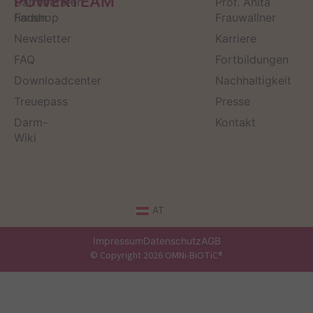
POWERTEAM
Darmberater
Prof. Anita
finden
Fanshop
Frauwallner
Newsletter
Karriere
FAQ
Fortbildungen
Downloadcenter
Nachhaltigkeit
Treuepass
Presse
Darm-
Kontakt
Wiki
AT
Impressum
Datenschutz
AGB
© Copyright 2026 OMNi-BiOTiC®