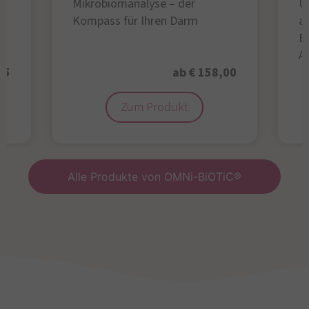
Mikrobiomanalyse – der
U
Kompass für Ihren Darm
au
B
A
95
ab € 158,00
Zum Produkt
Alle Produkte von OMNi-BiOTiC®