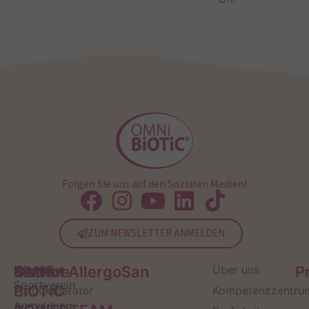
Folgen Sie uns auf den Sozialen Medien!
ZUM NEWSLETTER ANMELDEN
Service
Kontakt
OMNi-
Infos zum
Institut AllergoSan
Über uns
P
Sportverein
BiOTiC
Produktberater
Kompetenzzentru
Anmeldung