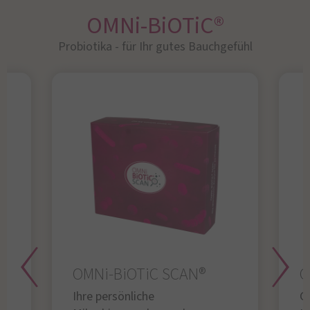
OMNi-BiOTiC®
Probiotika - für Ihr gutes Bauchgefühl​
OMNi-BiOTiC SCAN®
O
Ihre persönliche
Gl