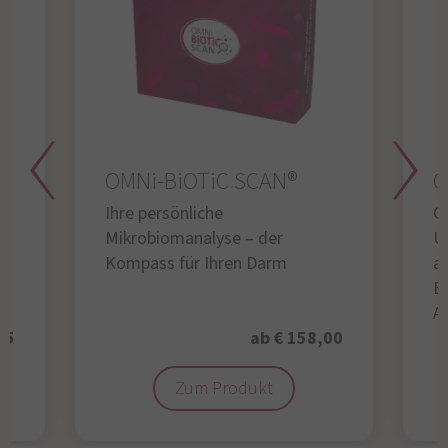
OMNi-BiOTiC SCAN®
O
Ihre persönliche
Gl
Mikrobiomanalyse – der
U
Kompass für Ihren Darm
au
B
A
95
ab € 158,00
Zum Produkt