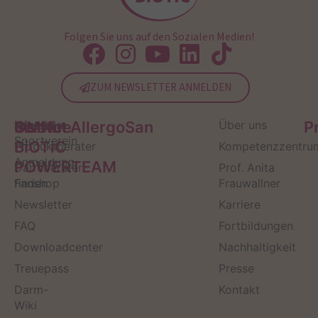
Folgen Sie uns auf den Sozialen Medien!
ZUM NEWSLETTER ANMELDEN
Service
Kontakt
OMNi-
Infos zum
Institut AllergoSan
Über uns
P
Sportverein
BiOTiC
Produktberater
Kompetenzzentru
Anmeldung
POWERTEAM
Darmberater
Prof. Anita
finden
Fanshop
Frauwallner
Newsletter
Karriere
FAQ
Fortbildungen
Downloadcenter
Nachhaltigkeit
Treuepass
Presse
Darm-
Kontakt
Wiki