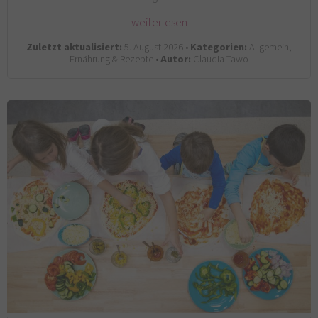
weiterlesen
Zuletzt aktualisiert:
5. August 2026 •
Kategorien:
Allgemein,
Ernährung & Rezepte •
Autor:
Claudia Tawo