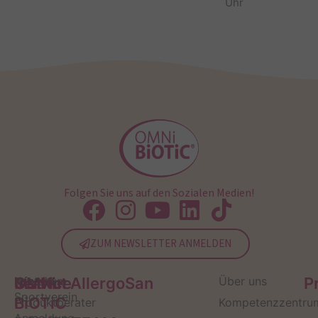
Uhr
Folgen Sie uns auf den Sozialen Medien!
ZUM NEWSLETTER ANMELDEN
Service
Kontakt
OMNi-
Infos zum
Institut AllergoSan
Über uns
P
Sportverein
BiOTiC
Produktberater
Kompetenzzentru