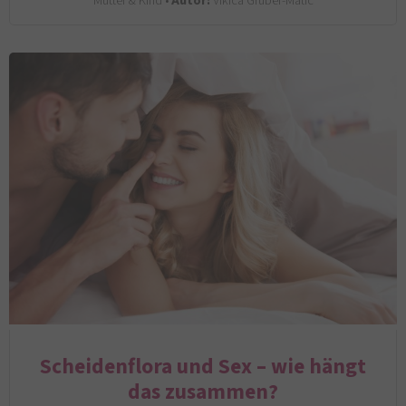
Mutter & Kind •
Autor:
Vikica Gruber-Matic
Scheidenflora und Sex – wie hängt
das zusammen?