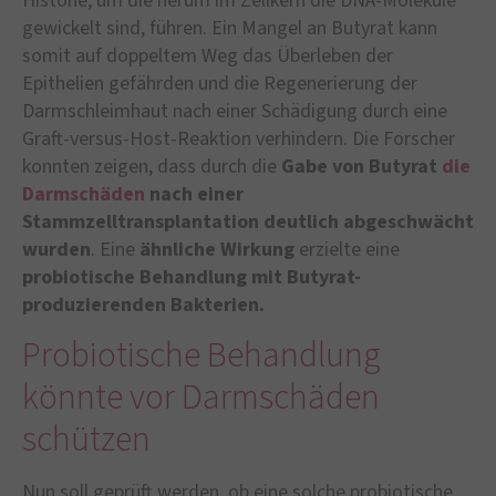
Histone, um die herum im Zellkern die DNA-Moleküle
gewickelt sind, führen. Ein Mangel an Butyrat kann
somit auf doppeltem Weg das Überleben der
Epithelien gefährden und die Regenerierung der
Darmschleimhaut nach einer Schädigung durch eine
Graft-versus-Host-Reaktion verhindern. Die Forscher
konnten zeigen, dass durch die
Gabe von Butyrat
die
Darmschäden
nach einer
Stammzelltransplantation deutlich abgeschwächt
wurden
. Eine
ähnliche Wirkung
erzielte eine
probiotische Behandlung mit Butyrat-
produzierenden Bakterien.
Probiotische Behandlung
könnte vor Darmschäden
schützen
Nun soll geprüft werden, ob eine solche probiotische