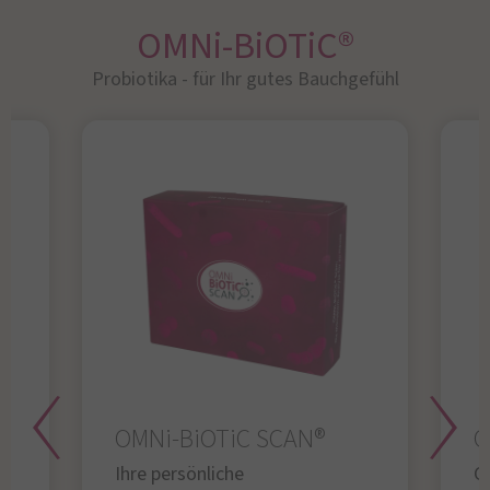
OMNi-BiOTiC®
Probiotika - für Ihr gutes Bauchgefühl​
OMNi-BiOTiC SCAN®
O
Ihre persönliche
Gl