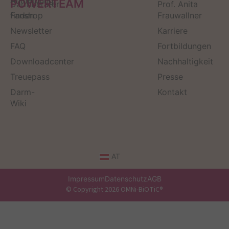
Anmeldung
POWERTEAM
Darmberater
Prof. Anita
finden
Fanshop
Frauwallner
Newsletter
Karriere
FAQ
Fortbildungen
Downloadcenter
Nachhaltigkeit
Treuepass
Presse
Darm-
Kontakt
Wiki
AT
Impressum
Datenschutz
AGB
© Copyright 2026 OMNi-BiOTiC®