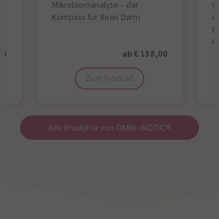
Mikrobiomanalyse – der
U
Kompass für Ihren Darm
au
B
A
95
ab € 158,00
Zum Produkt
Alle Produkte von OMNi-BiOTiC®