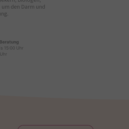
hekern, Biologen,
nd um den Darm und
ung.
 Beratung
is 15:00 Uhr
 Uhr