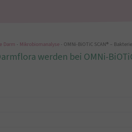
le Darm
-
Mikrobiomanalyse
-
OMNi-BiOTiC SCAN® – Bakter
armflora werden bei OMNi-BiOTiC