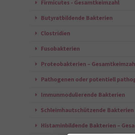
Firmicutes - Gesamtkeimzahl
Butyratbildende Bakterien
Clostridien
Fusobakterien
Proteobakterien – Gesamtkeimzah
Pathogenen oder potentiell patho
Immunmodulierende Bakterien
Schleimhautschützende Bakterien
Histaminbildende Bakterien – Ges