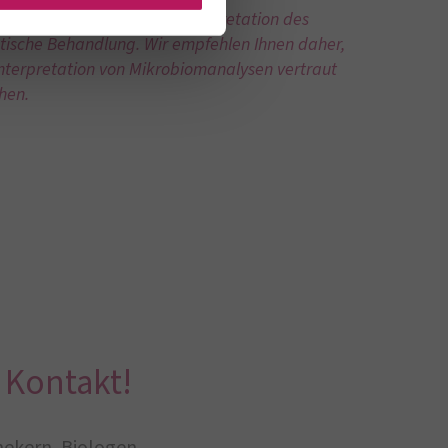
ndheit leisten. Unsere Interpretation des
tische Behandlung. Wir empfehlen Ihnen daher,
nterpretation von Mikrobiomanalysen vertraut
hen.
 Kontakt!