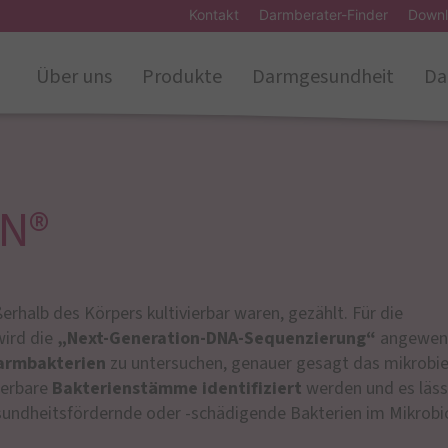
Kontakt
Darmberater-Finder
Downl
Über uns
Produkte
Darmgesundheit
Da
AN®
erhalb des Körpers kultivierbar waren, gezählt. Für die
ird die
„Next-Generation-DNA-Sequenzierung“
angewen
armbakterien
zu untersuchen, genauer gesagt das mikrobie
ierbare
Bakterienstämme identifiziert
werden und es läss
gesundheitsfördernde oder -schädigende Bakterien im Mikrob