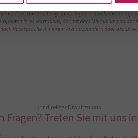
en wertvollen Beitrag zur Förderung und Erhaltung Ihrer Gesu
ine ärztliche Untersuchung oder Diagnose und keine therapeu
rapeuten Ihres Vertrauens, der mit dem Mikrobiom und der I
ur nach Rücksprache mit Ihrem Arzt abzuändern oder abzubrec
Ihr direkter Draht zu uns
n Fragen? Treten Sie mit uns in