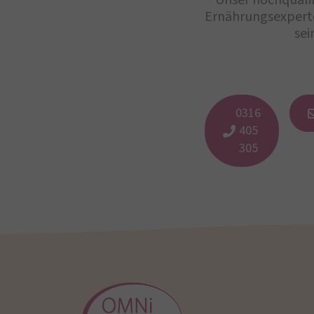
Unser hochqualif
Ernährungsexperte
sei
0316
405
305