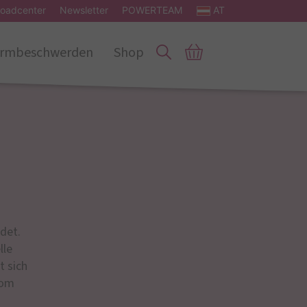
oadcenter
Newsletter
POWERTEAM
AT
rmbeschwerden
Shop
det.
lle
t sich
iom