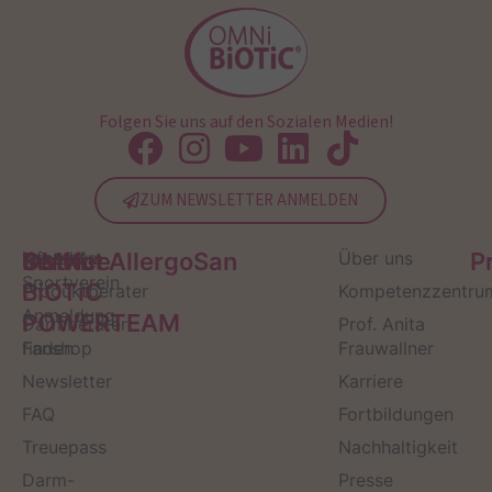
Folgen Sie uns auf den Sozialen Medien!
ZUM NEWSLETTER ANMELDEN
Service
Kontakt
OMNi-
Infos zum
Institut AllergoSan
Über uns
P
Sportverein
BiOTiC
Produktberater
Kompetenzzentru
Anmeldung
POWERTEAM
Darmberater
Prof. Anita
finden
Fanshop
Frauwallner
Newsletter
Karriere
FAQ
Fortbildungen
Treuepass
Nachhaltigkeit
Darm-
Presse