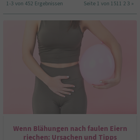
1-3 von 452 Ergebnissen
Seite 1 von 151
1
2
3
»
Wenn Blähungen nach faulen Eiern
riechen: Ursachen und Tipps