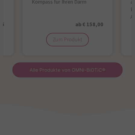
Kompass für Ihren Darm
au
B
A
95
ab € 158,00
Zum Produkt
Alle Produkte von OMNi-BiOTiC®