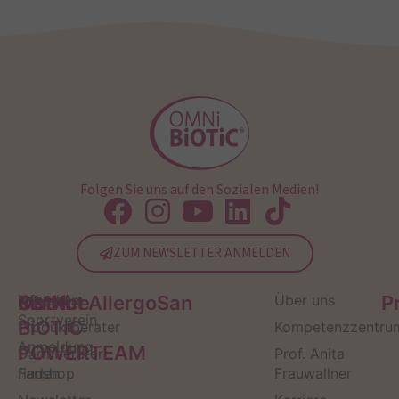
Folgen Sie uns auf den Sozialen Medien!
ZUM NEWSLETTER ANMELDEN
Service
Kontakt
OMNi-
Infos zum
Institut AllergoSan
Über uns
P
Sportverein
BiOTiC
Produktberater
Kompetenzzentru
Anmeldung
POWERTEAM
Darmberater
Prof. Anita
finden
Fanshop
Frauwallner