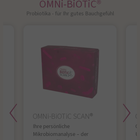
OMNi-BiOTiC®
Probiotika - für Ihr gutes Bauchgefühl​
OMNi-BiOTiC SCAN®
O
Ihre persönliche
Gl
Mikrobiomanalyse – der
U