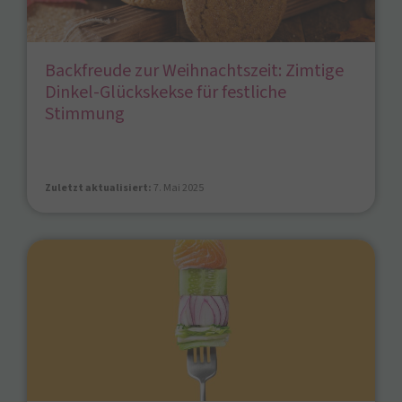
Backfreude zur Weihnachtszeit: Zimtige
Dinkel-Glückskekse für festliche
Stimmung
Zuletzt aktualisiert:
7. Mai 2025