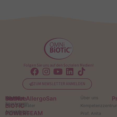
Folgen Sie uns auf den Sozialen Medien!
ZUM NEWSLETTER ANMELDEN
Service
Kontakt
OMNi-
Infos zum
Institut AllergoSan
Über uns
P
Sportverein
BiOTiC
Produktberater
Kompetenzzentru
Anmeldung
POWERTEAM
Darmberater
Prof. Anita