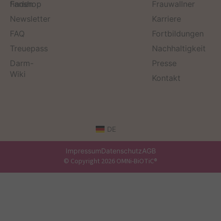
finden
Fanshop
Frauwallner
Newsletter
Karriere
FAQ
Fortbildungen
Treuepass
Nachhaltigkeit
Darm-
Presse
Wiki
Kontakt
DE
Impressum
Datenschutz
AGB
© Copyright 2026 OMNi-BiOTiC®