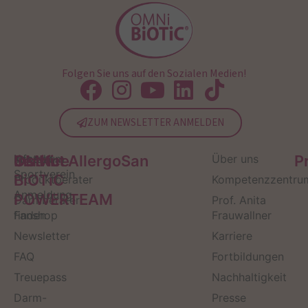
Folgen Sie uns auf den Sozialen Medien!
ZUM NEWSLETTER ANMELDEN
Service
Kontakt
OMNi-
Infos zum
Institut AllergoSan
Über uns
P
Sportverein
BiOTiC
Produktberater
Kompetenzzentru
Anmeldung
POWERTEAM
Darmberater
Prof. Anita
finden
Fanshop
Frauwallner
Newsletter
Karriere
FAQ
Fortbildungen
Treuepass
Nachhaltigkeit
Darm-
Presse