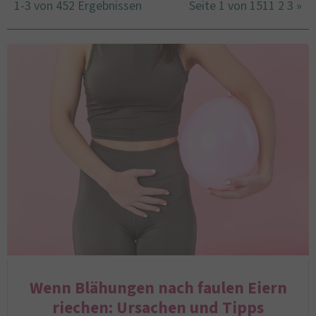
1-3 von 452 Ergebnissen
Seite 1 von 151
1
2
3
»
Wenn Blähungen nach faulen Eiern
riechen: Ursachen und Tipps