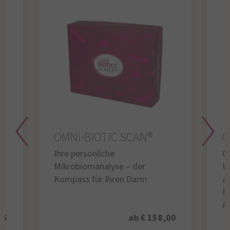
OMNi-BiOTiC SCAN®
O
Ihre persönliche
Gl
Mikrobiomanalyse – der
U
Kompass für Ihren Darm
au
B
A
95
ab € 158,00