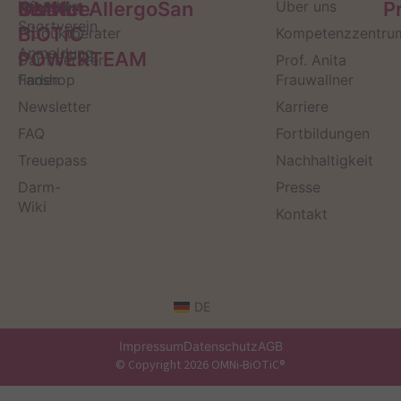
Service
Kontakt
OMNi-
Infos zum
Institut AllergoSan
Über uns
P
Sportverein
BiOTiC
Produktberater
Kompetenzzentru
Anmeldung
POWERTEAM
Darmberater
Prof. Anita
finden
Fanshop
Frauwallner
Newsletter
Karriere
FAQ
Fortbildungen
Treuepass
Nachhaltigkeit
Darm-
Presse
Wiki
Kontakt
DE
Impressum
Datenschutz
AGB
© Copyright 2026 OMNi-BiOTiC®