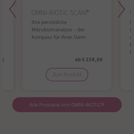
OMNi-BiOTiC SCAN®
O
Ihre persönliche
Gl
Mikrobiomanalyse – der
U
Kompass für Ihren Darm
au
B
A
95
ab € 158,00
Zum Produkt
Alle Produkte von OMNi-BiOTiC®