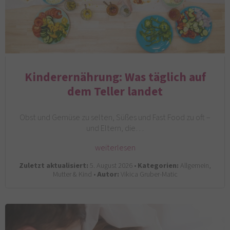
Kinderernährung: Was täglich auf
dem Teller landet
Obst und Gemüse zu selten, Süßes und Fast Food zu oft –
und Eltern, die…
weiterlesen
Zuletzt aktualisiert:
5. August 2026 •
Kategorien:
Allgemein,
Mutter & Kind •
Autor:
Vikica Gruber-Matic