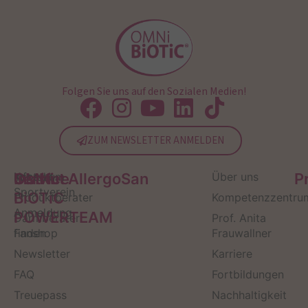
Folgen Sie uns auf den Sozialen Medien!
ZUM NEWSLETTER ANMELDEN
Service
Kontakt
OMNi-
Infos zum
Institut AllergoSan
Über uns
P
Sportverein
BiOTiC
Produktberater
Kompetenzzentru
Anmeldung
POWERTEAM
Darmberater
Prof. Anita
finden
Fanshop
Frauwallner
Newsletter
Karriere
FAQ
Fortbildungen
Treuepass
Nachhaltigkeit