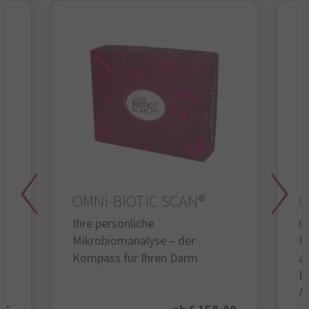
OMNi-BiOTiC SCAN®
O
Ihre persönliche
Gl
Mikrobiomanalyse – der
U
Kompass für Ihren Darm
au
B
A