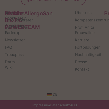
Service
Kontakt
OMNi-
Infos zum
Institut AllergoSan
Über uns
P
Sportverein
BiOTiC
Produktberater
Kompetenzzentru
Anmeldung
POWERTEAM
Darmberater
Prof. Anita
finden
Fanshop
Frauwallner
Newsletter
Karriere
FAQ
Fortbildungen
Treuepass
Nachhaltigkeit
Darm-
Presse
Wiki
Kontakt
DE
Impressum
Datenschutz
AGB