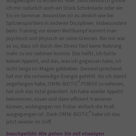
ausgewogen zu ernähren. Aber zwischendurch gönne
ich mir natürlich auch ein Stück Schokolade oder ein
Eis im Sommer. Ansonsten ist es ähnlich wie bei
Spitzensportlern in anderen Disziplinen. Insbesondere
beim Training vor einem Wettkampf kommt man
psychisch und physisch an seine Grenzen. Bei mir war
es so, dass ich durch den Stress fast keine Nahrung
mehr zu mir nehmen konnte. Das heißt, ich hatte
keinen Appetit, und das, was ich gegessen habe, ist
nicht lange im Magen geblieben. Dementsprechend
hat mir die notwendige Energie gefehlt. Als ich damit
®
angefangen habe, OMNi-BiOTiC
POWER
zu nehmen,
hat sich das total geändert. Ich habe wieder Appetit
bekommen, essen und dann effizient trainieren
können, wohingegen mir früher einfach die Kraft
®
ausgegangen ist. Dank OMNi-BiOTiC
habe ich das
jetzt wieder im Griff.
bauchgefühl: Wie gehen Sie mit etwaigen