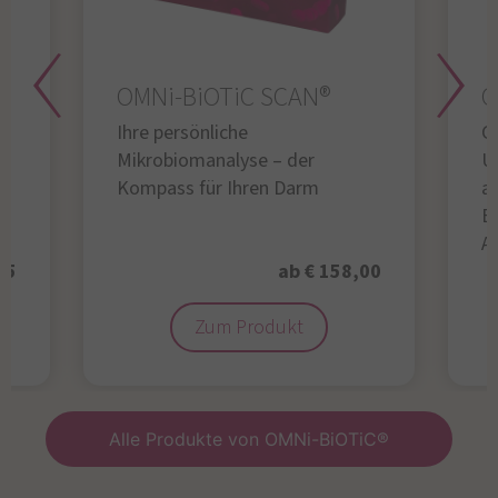
OMNi-BiOTiC SCAN®
O
Ihre persönliche
Gl
Mikrobiomanalyse – der
U
Kompass für Ihren Darm
au
B
A
95
ab € 158,00
Zum Produkt
Alle Produkte von OMNi-BiOTiC®