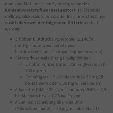
man vom Metabolischen Syndrom, wenn
der
Kohlenhydratstoffwechsel gestört
ist (Diabetes
mellitus, Glukoseintoleranz oder Insulinresistenz) und
zusätzlich zwei der folgenden Kriterien
erfüllt
werden:
Erhöhter Blutdruck (Hypertonie) (≥ 140/90
mmHg – oder wenn bereits eine
blutdrucksenkende Therapie begonnen wurde)
Fettstoffwechselstörung (Dyslipidämie):
Erhöhte Konzentration von Triglyceriden (>
150 mg/dl)
Erniedrigtes HDL-Cholesterin (≤ 35 mg/dl
bei Männern oder ≤ 39 mg/dl bei Frauen)
Adipositas (BMI > 30 kg/m² und/oder WHR: ≥ 0,9
bei Männern bzw. ≥ 0,85 bei Frauen)
Albuminausscheidung über den Urin
(Mikroalbuminurie) (≥ 20 µg/min über Nacht)