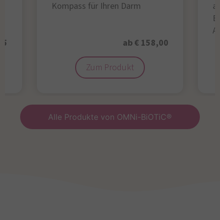
Kompass für Ihren Darm
au
B
A
95
ab € 158,00
Zum Produkt
Alle Produkte von OMNi-BiOTiC®