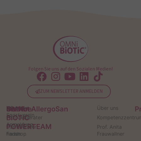
Folgen Sie uns auf den Sozialen Medien!
ZUM NEWSLETTER ANMELDEN
Service
Kontakt
OMNi-
Infos zum
Institut AllergoSan
Über uns
P
Sportverein
BiOTiC
Produktberater
Kompetenzzentru
Anmeldung
POWERTEAM
Darmberater
Prof. Anita
finden
Fanshop
Frauwallner