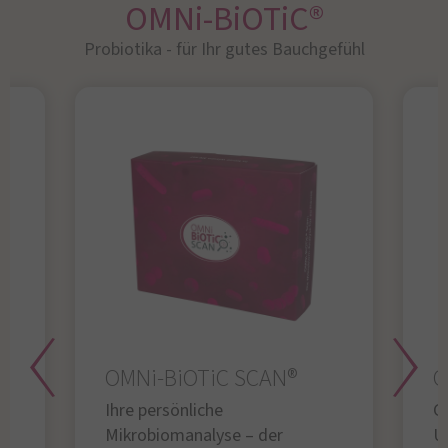
OMNi-BiOTiC®
Probiotika - für Ihr gutes Bauchgefühl​
OMNi-BiOTiC SCAN®
O
Ihre persönliche
Gl
Mikrobiomanalyse – der
U