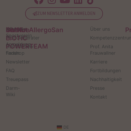
ZUM NEWSLETTER ANMELDEN
Service
Kontakt
OMNi-
Infos zum
Institut AllergoSan
Über uns
P
Sportverein
BiOTiC
Produktberater
Kompetenzzentru
Anmeldung
POWERTEAM
Darmberater
Prof. Anita
finden
Fanshop
Frauwallner
Newsletter
Karriere
FAQ
Fortbildungen
Treuepass
Nachhaltigkeit
Darm-
Presse
Wiki
Kontakt
DE