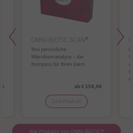
OMNi-BiOTiC SCAN®
O
Ihre persönliche
Gl
Mikrobiomanalyse – der
U
Kompass für Ihren Darm
au
B
A
95
ab € 158,00
Zum Produkt
Alle Produkte von OMNi-BiOTiC®