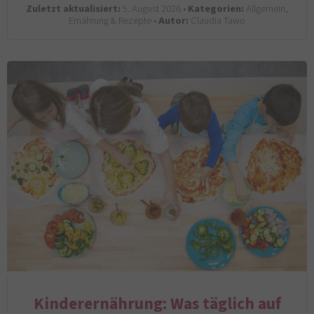
Zuletzt aktualisiert:
5. August 2026 •
Kategorien:
Allgemein,
Ernährung & Rezepte •
Autor:
Claudia Tawo
Kinderernährung: Was täglich auf