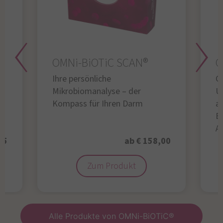
OMNi-BiOTiC SCAN®
O
Ihre persönliche
Gl
Mikrobiomanalyse – der
U
Kompass für Ihren Darm
au
B
A
95
ab € 158,00
Zum Produkt
Alle Produkte von OMNi-BiOTiC®