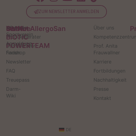
ZUM NEWSLETTER ANMELDEN
Service
Kontakt
OMNi-
Infos zum
Institut AllergoSan
Über uns
P
Sportverein
BiOTiC
Produktberater
Kompetenzzentru
Anmeldung
POWERTEAM
Darmberater
Prof. Anita
finden
Fanshop
Frauwallner
Newsletter
Karriere
FAQ
Fortbildungen
Treuepass
Nachhaltigkeit
Darm-
Presse
Wiki
Kontakt
DE