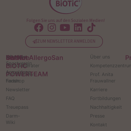
Folgen Sie uns auf den Sozialen Medien!
ZUM NEWSLETTER ANMELDEN
Service
Kontakt
OMNi-
Infos zum
Institut AllergoSan
Über uns
P
Sportverein
BiOTiC
Produktberater
Kompetenzzentru
Anmeldung
POWERTEAM
Darmberater
Prof. Anita
finden
Fanshop
Frauwallner
Newsletter
Karriere
FAQ
Fortbildungen
Treuepass
Nachhaltigkeit
Darm-
Presse
Wiki
Kontakt