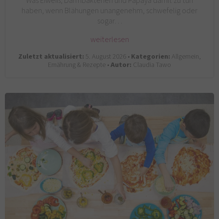
Was Eiweiß, Darmbakterien und Papaya damit zu tun
haben, wenn Blähungen unangenehm, schwefelig oder
sogar…
weiterlesen
Zuletzt aktualisiert:
5. August 2026 •
Kategorien:
Allgemein,
Ernährung & Rezepte •
Autor:
Claudia Tawo