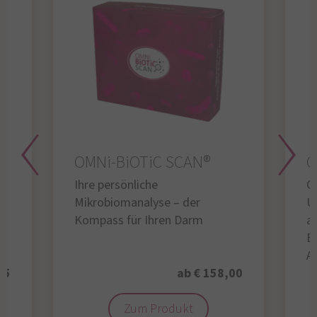
OMNi-BiOTiC SCAN®
O
Ihre persönliche
Gl
Mikrobiomanalyse – der
U
Kompass für Ihren Darm
au
B
A
95
ab € 158,00
Zum Produkt