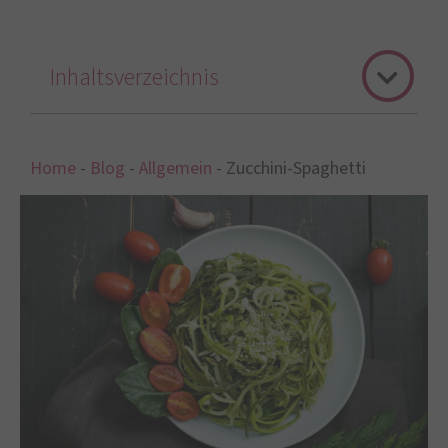
Inhaltsverzeichnis
Home
-
Blog
-
Allgemein
-
Zucchini-Spaghetti