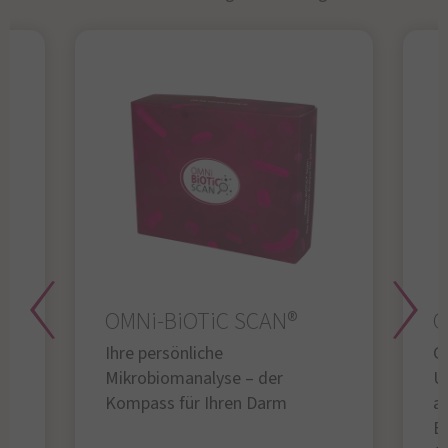
OMNi-BiOTiC SCAN®
O
Ihre persönliche
Gl
Mikrobiomanalyse – der
U
Kompass für Ihren Darm
au
B