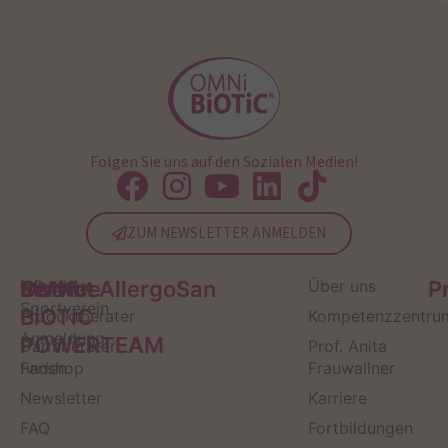
Folgen Sie uns auf den Sozialen Medien!
ZUM NEWSLETTER ANMELDEN
Service
Kontakt
OMNi-
Infos zum
Institut AllergoSan
Über uns
P
Sportverein
BiOTiC
Produktberater
Kompetenzzentru
Anmeldung
POWERTEAM
Darmberater
Prof. Anita
finden
Fanshop
Frauwallner
Newsletter
Karriere
FAQ
Fortbildungen