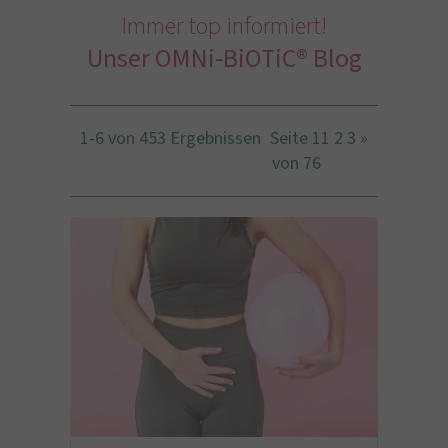
Immer top informiert!
Unser OMNi-BiOTiC® Blog
1-6 von 453 Ergebnissen
Seite 1
1
2
3
»
von 76