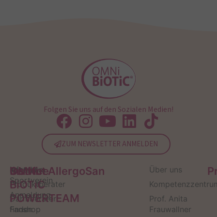
Folgen Sie uns auf den Sozialen Medien!
ZUM NEWSLETTER ANMELDEN
Service
Kontakt
OMNi-
Infos zum
Institut AllergoSan
Über uns
P
Sportverein
BiOTiC
Produktberater
Kompetenzzentru
Anmeldung
POWERTEAM
Darmberater
Prof. Anita
finden
Fanshop
Frauwallner