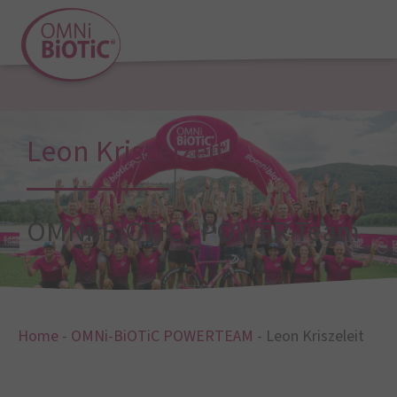
Leon Kriszelzeit
OMNi-BiOTiC® POWER-Team
Home
-
OMNi-BiOTiC POWERTEAM
-
Leon Kriszeleit