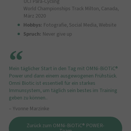
UCI Para-Cycling
World Championships Track Milton, Canada,
März 2020
Hobbys:
Fotografie, Social Media, Website
Spruch:
Never give up
Mein täglicher Start in den Tag mit OMNi-BiOTiC®
Power und dann einem ausgewogenen Frühstück.
Omni Biotic ist essentiell für ein starkes
Immunsystem, um täglich sein bestes im Training
geben zu können..
– Yvonne Marzinke
Zurück zum OMNi-BiOTiC® POWER-
Team