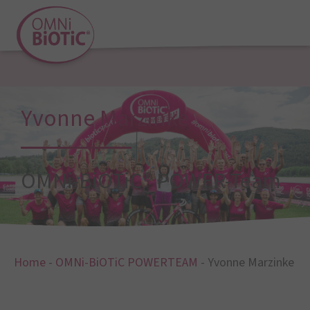
Yvonne Marzinke
OMNi-BiOTiC® POWER-Team
Home
-
OMNi-BiOTiC POWERTEAM
-
Yvonne Marzinke