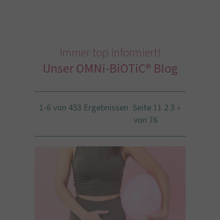
Immer top informiert!
Unser OMNi-BiOTiC® Blog
1-6 von 453 Ergebnissen
Seite 1
1
2
3
»
von 76