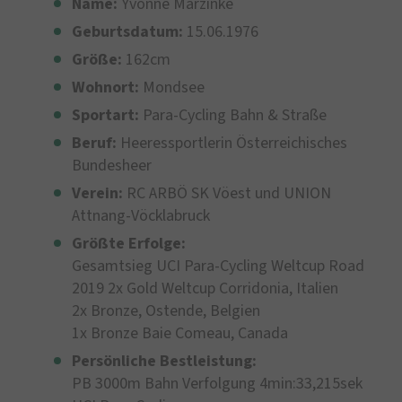
Name:
Yvonne Marzinke
Geburtsdatum:
15.06.1976
Größe:
162cm
Wohnort:
Mondsee
Sportart:
Para-Cycling Bahn & Straße
Beruf:
Heeressportlerin Österreichisches
Bundesheer
Verein:
RC ARBÖ SK Vöest und UNION
Attnang-Vöcklabruck
Größte Erfolge:
Gesamtsieg UCI Para-Cycling Weltcup Road
2019 2x Gold Weltcup Corridonia, Italien
2x Bronze, Ostende, Belgien
1x Bronze Baie Comeau, Canada
Persönliche Bestleistung:
PB 3000m Bahn Verfolgung 4min:33,215sek