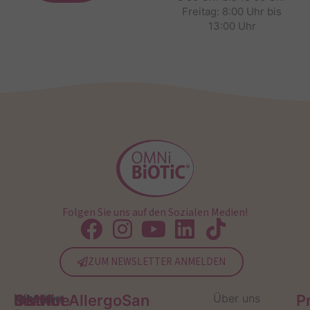
Freitag: 8:00 Uhr bis
13:00 Uhr
Folgen Sie uns auf den Sozialen Medien!
ZUM NEWSLETTER ANMELDEN
Service
Kontakt
OMNi-
Infos zum
Institut AllergoSan
Über uns
P