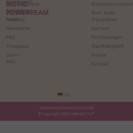
Sportverein
BiOTiC
Produktberater
Kompetenzzentru
Anmeldung
POWERTEAM
Darmberater
Prof. Anita
finden
Fanshop
Frauwallner
Newsletter
Karriere
FAQ
Fortbildungen
Treuepass
Nachhaltigkeit
Darm-
Presse
Wiki
Kontakt
DE
Impressum
Datenschutz
AGB
© Copyright 2026 OMNi-BiOTiC®