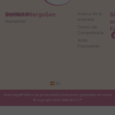
Servicio
Contáctanos
Institut AllergoSan
Acerca de la
S
empresa
e
Newsletter
Centro de
F
Competencia
Anita
Frauwallner
ES
Aviso legal
Política de privacidad
Condiciones generales de venta
© Copyright 2026 OMNi-BiOTiC®