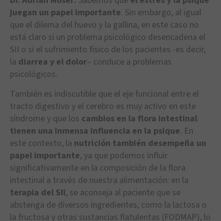
Dr. Adrian Moser:
Sabemos que
el estrés y la psique
juegan un papel importante
. Sin embargo, al igual
que el dilema del huevo y la gallina, en este caso no
está claro si un problema psicológico desencadena el
SII o si el sufrimiento físico de los pacientes -es decir,
la
diarrea y el dolor
– conduce a problemas
psicológicos.
También es indiscutible que el eje funcional entre el
tracto digestivo y el cerebro es muy activo en este
síndrome y que los
cambios en la flora intestinal
tienen una inmensa influencia en la psique
. En
este contexto, la
nutrición también desempeña un
papel importante
, ya que podemos influir
significativamente en la composición de la flora
intestinal a través de nuestra alimentación: en la
terapia del SII
, se aconseja al paciente que se
abstenga de diversos ingredientes, como la lactosa o
la fructosa y otras sustancias flatulentas (FODMAP), lo