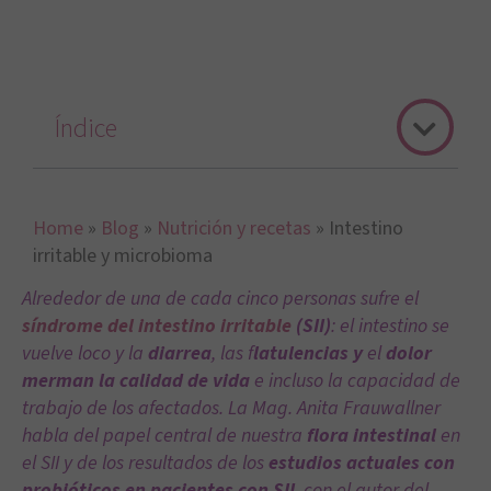
Índice
Home
»
Blog
»
Nutrición y recetas
»
Intestino
irritable y microbioma
Alrededor de una de cada cinco personas sufre el
síndrome del intestino irritable
(SII)
: el intestino se
vuelve loco y la
diarrea
, las f
latulencias
y
el
dolor
merman la calidad de vida
e incluso la capacidad de
trabajo de los afectados. La Mag. Anita Frauwallner
habla del papel central de nuestra
flora intestinal
en
el SII y de los resultados de los
estudios actuales con
probióticos en pacientes con SII
, con el autor del