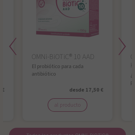
OMNi-BiOTiC® 10 AAD
O
K
El probiótico para cada
antibiótico
¿A
p
 €
desde 17,50 €
al producto