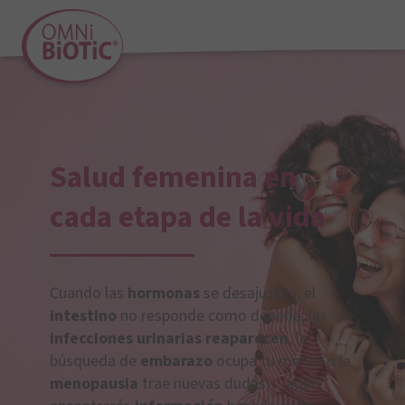
Salud femenina en
cada etapa de la vida
Cuando las
hormonas
se desajustan, el
intestino
no responde como debería, las
infecciones urinarias reaparecen
, la
búsqueda de
embarazo
ocupa tu mente o la
menopausia
trae nuevas dudas… aquí