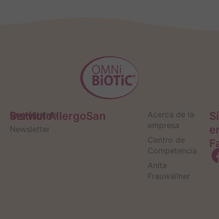
Servicio
Contáctanos
Institut AllergoSan
Acerca de la
S
empresa
e
Newsletter
Centro de
F
Competencia
Anita
Frauwallner