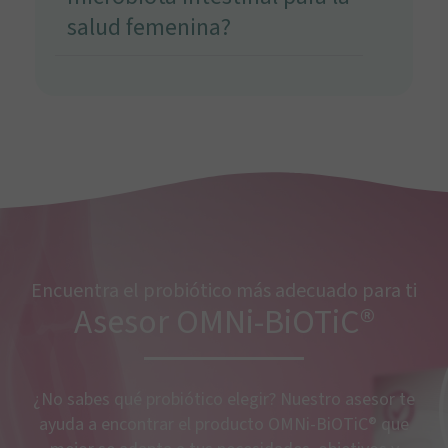
salud femenina?
Encuentra el probiótico más adecuado para ti
Asesor OMNi-BiOTiC®
¿No sabes qué probiótico elegir? Nuestro asesor te
ayuda a encontrar el producto OMNi-BiOTiC® que