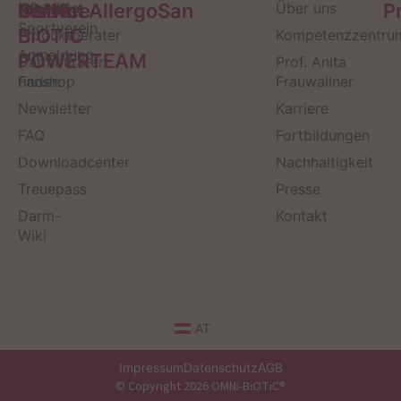
Service
Kontakt
OMNi-
Infos zum
Institut AllergoSan
Über uns
P
Sportverein
BiOTiC
Produktberater
Kompetenzzentru
Anmeldung
POWERTEAM
Darmberater
Prof. Anita
finden
Fanshop
Frauwallner
Newsletter
Karriere
FAQ
Fortbildungen
Downloadcenter
Nachhaltigkeit
Treuepass
Presse
Darm-
Kontakt
Wiki
AT
Impressum
Datenschutz
AGB
© Copyright 2026 OMNi-BiOTiC®