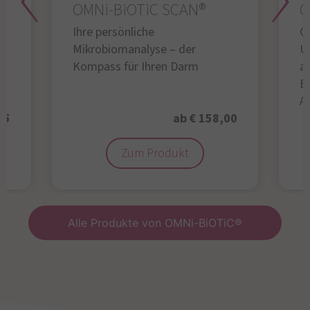
OMNi-BiOTiC SCAN®
O
Ihre persönliche
Gl
Mikrobiomanalyse – der
U
Kompass für Ihren Darm
au
B
A
95
ab € 158,00
Zum Produkt
Alle Produkte von OMNi-BiOTiC®