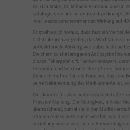
Dr. Lisa Maier, Dr. Mihaela Pruteanu und Dr.
katalogisieren und screenten dazu knapp 1200
ihrer wachstumshemmenden Wirkung auf 40 r
Es stellte sich heraus, dass fast ein Viertel 
Zielstrukturen angreifen, das Wachstum vo
antibakterielle Wirkung war dabei nicht an b
Die chemisch heterogenen Antipsychotika war
dieses Teilergebnis für bemerkenswert, denn d
Dopamin- und Serotonin-Rezeptoren, kommen 
Dennoch mutmaßen die Forscher, dass die B
keine Nebenwirkung der Medikamente ist, so
Dies könnte für viele weitere Arzneistoffe zut
Pressemitteilung. Die Häufigkeit, mit der Ni
überraschend, zumal sie in der Studie vermut
Studien müsse untersucht werden, wie diese
beziehungsweise wie, sie die Entwicklung von