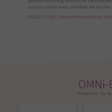
gezielte Hemmung bestimmter Darmbakterien
zunutze machen kann, schreiben die Autoren.
QUELLE:
https://www.pharmazeutische-zeit
OMNi-
Probiotika - für Ih