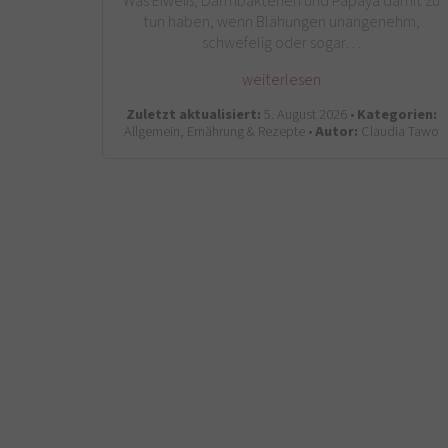
Was Eiweiß, Darmbakterien und Papaya damit zu
tun haben, wenn Blähungen unangenehm,
schwefelig oder sogar…
weiterlesen
Zuletzt aktualisiert:
5. August 2026 •
Kategorien:
Allgemein, Ernährung & Rezepte •
Autor:
Claudia Tawo