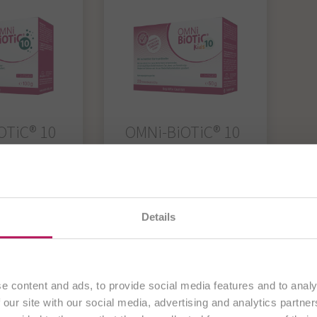
OTiC® 10
OMNi-BiOTiC® 10
O
Kids
 bakterielle
D
wicht in
f
Antibiotikum?
 aus - für
„
Darmflora kindgerecht
es
ergänzen!
en gerade unsere
österreichische Website
. Alle Inhalte
Details
hl während
ausschließlich an Kunden aus
Österreich
.
iotika-
Fortfahren
ab € 17,50
ab € 17,95
e content and ads, to provide social media features and to analy
 our site with our social media, advertising and analytics partn
rodukt
Zum Produkt