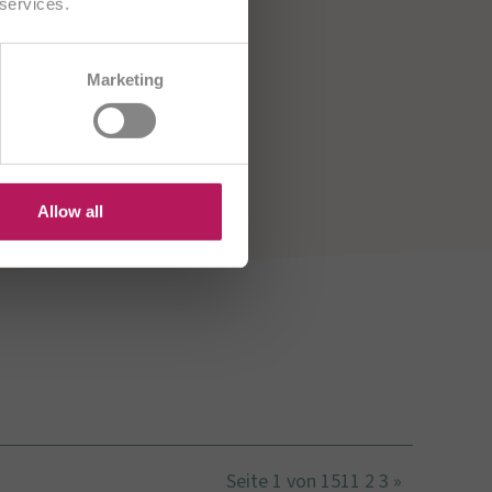
 services.
CH/FR
Marketing
HU
US
Allow all
Seite 1 von 151
1
2
3
»