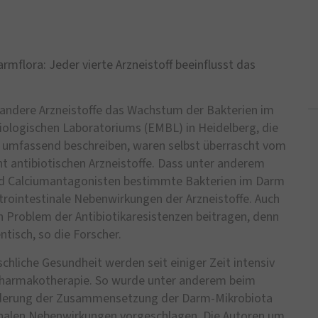
rmflora: Jeder vierte Arzneistoff beeinflusst das
e andere Arzneistoffe das Wachstum der Bakterien im
iologischen Laboratoriums (EMBL) in Heidelberg, die
 umfassend beschreiben, waren selbst überrascht vom
t antibiotischen Arzneistoffe. Dass unter anderem
 Calciumantagonisten bestimmte Bakterien im Darm
strointestinale Nebenwirkungen der Arzneistoffe. Auch
Problem der Antibiotikaresistenzen beitragen, denn
tisch, so die Forscher.
chliche Gesundheit werden seit einiger Zeit intensiv
harmakotherapie. So wurde unter anderem beim
nderung der Zusammensetzung der Darm-Mikrobiota
tinalen Nebenwirkungen vorgeschlagen. Die Autoren um