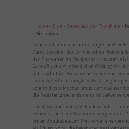
Home
-
Blog
-
Neues aus der Forschung
-
Da
Mikrobiom
Neben Antibiotika beeinträchtigen auch viel
Darm. Forscher des Europäischen Molekularb
das Phänomen im Fachjournal «Nature» jetzt
Ausmaß der antimikrobiellen Wirkung der nich
Antipsychotika, Protonenpumpenhemmer und
töten, liefert eine mögliche Erklärung für ga
könnte dieser Mechanismus zum wachsenden 
die Resistenzmechanismen sind teilweise iden
Das Mikrobiom und sein Einfluss auf die mens
erforscht, auch im Zusammenhang mit der P
oralen Antidiabetikum Metformin eine Verä
als Erklärung für die bekannten gastrointes