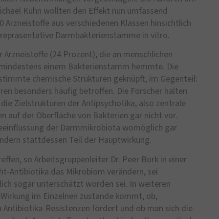
 Michael Kuhn wollten den Effekt nun umfassend
 Arzneistoffe aus verschiedenen Klassen hinsichtlich
epräsentative Darmbakterienstämme in vitro.
der Arzneistoffe (24 Prozent), die an menschlichen
n mindestens einem Bakterienstamm hemmte. Die
estimmte chemische Strukturen geknüpft, im Gegenteil:
en besonders häufig betroffen. Die Forscher halten
ie Zielstrukturen der Antipsychotika, also zentrale
auf der Oberfläche von Bakterien gar nicht vor.
eeinflussung der Darmmikrobiota womöglich gar
ndern stattdessen Teil der Hauptwirkung.
reffen, so Arbeitsgruppenleiter Dr. Peer Bork in einer
cht-Antibiotika das Mikrobiom verändern, sei
lich sogar unterschätzt worden sei. In weiteren
 Wirkung im Einzelnen zustande kommt, ob,
 Antibiotika-Resistenzen fördert und ob man sich die