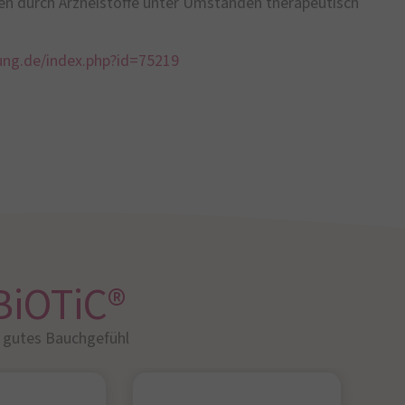
 durch Arzneistoffe unter Umständen therapeutisch
ung.de/index.php?id=75219
BiOTiC®
r gutes Bauchgefühl​