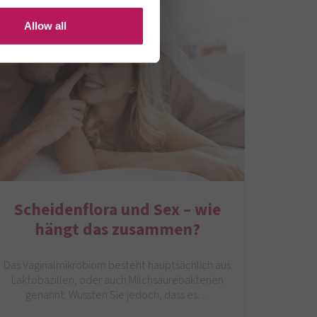
Allow all
Scheidenflora und Sex – wie
hängt das zusammen?
Das Vaginalmikrobiom besteht hauptsächlich aus
Laktobazillen, oder auch Milchsäurebakterien
genannt. Wussten Sie jedoch, dass es…