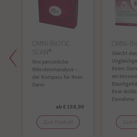
OMNi-BiOTiC
OMNi-Bi
SCAN®
Gleicht das
Ungleichge
Ihre persönliche
Ihrem Darm
Mikrobiomanalyse –
ein besser
der Kompass für Ihren
Bauchgefü
Darm
Ihrer Antib
Einnahme
95
ab € 158,00
Zum Produkt
Zum P