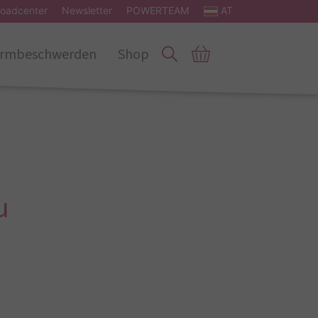
oadcenter
Newsletter
POWERTEAM
AT
rmbeschwerden
Shop
u