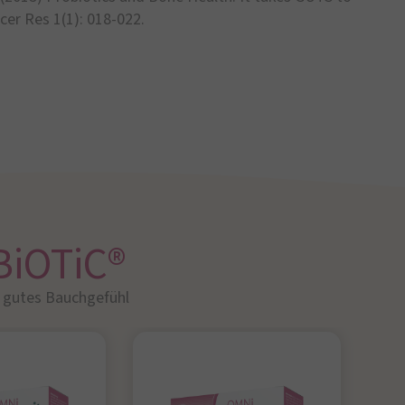
er Res 1(1): 018-022.
BiOTiC®
r gutes Bauchgefühl​