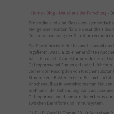
Home
-
Blog
-
Neues aus der Forschung
-
D
Probiotika sind eine Klasse von symbiotische
Menge einen Nutzen für die Gesundheit des Wi
Zusammensetzung der Darmflora verändern.
Die Darmflora ist dafür bekannt, sowohl das
regulieren, was u.a. zu einer erhöhten Kno
führt. Ein durch Ovariektomie induzierter Ö
Osteoporose bei Frauen entspricht, führte z
vermehrter Resorption von Knochensubstanz.
Stämme von Bakterien (zum Beispiel Lactobaci
Knochenaufbau in ovariektomierten Mäusen s
eröffnen in der Behandlung von verschieden
Osteoporose und rheumatoider Arthritis dur
zwischen Darmflora und Immunsystem.
QUELLE: Yousf H, Tomar GB, Kr Srivastava R 