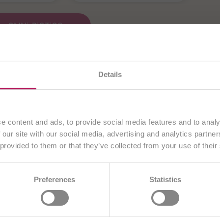
von OMNi-BiOTiC®
en gerade unsere
österreichische Website
. Alle Inhalte
Details
ausschließlich an Kunden aus
Österreich
.
Fortfahren
e content and ads, to provide social media features and to analy
 our site with our social media, advertising and analytics partn
 provided to them or that they’ve collected from your use of their
Anderes Land wählen
Relevante Artikel zum Thema
BA
BE/NL
BE/FR
BG
CH/DE
Preferences
Statistics
DE
ES
EU
FR
GB
HR
T
ME
PL
RO
SI
SK
TR