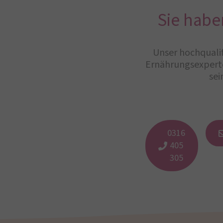
Sie habe
Unser hochqualif
Ernährungsexperte
sei
0316
405
305