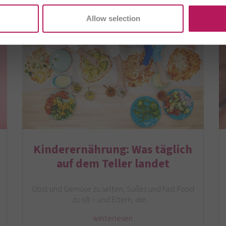
Allow selection
Kinderernährung: Was täglich
auf dem Teller landet
Obst und Gemüse zu selten, Süßes und Fast Food
zu oft – und Eltern, die…
weiterlesen