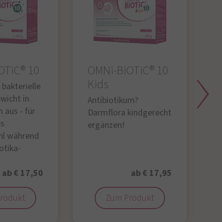
OTiC® 10
OMNi-BiOTiC® 10
O
Kids
 bakterielle
D
wicht in
f
Antibiotikum?
 aus - für
„
Darmflora kindgerecht
es
ergänzen!
hl während
iotika-
ab € 17,50
ab € 17,95
rodukt
Zum Produkt