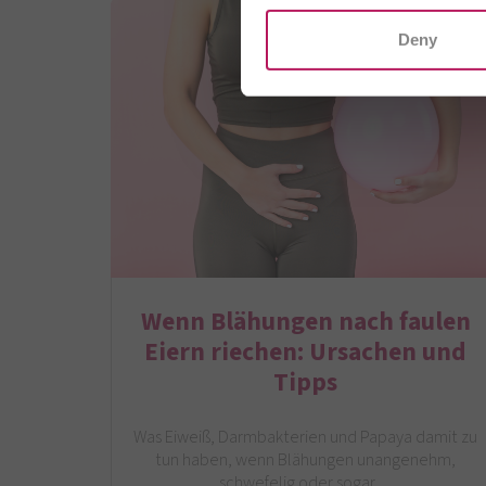
Deny
Wenn Blähungen nach faulen
Eiern riechen: Ursachen und
Tipps
Was Eiweiß, Darmbakterien und Papaya damit zu
tun haben, wenn Blähungen unangenehm,
schwefelig oder sogar…