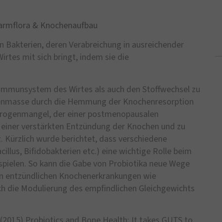
armflora & Knochenaufbau
n Bakterien, deren Verabreichung in ausreichender
rtes mit sich bringt, indem sie die
 Immunsystem des Wirtes als auch den Stoffwechsel zu
chenmasse durch die Hemmung der Knochenresorption
strogenmangel, der einer postmenopausalen
u einer verstärkten Entzündung der Knochen und zu
 Kürzlich wurde berichtet, dass verschiedene
llus, Bifidobakterien etc.) eine wichtige Rolle beim
pielen. So kann die Gabe von Probiotika neue Wege
en entzündlichen Knochenerkrankungen wie
ch die Modulierung des empfindlichen Gleichgewichts
(2015) Probiotics and Bone Health: It takes GUTS to