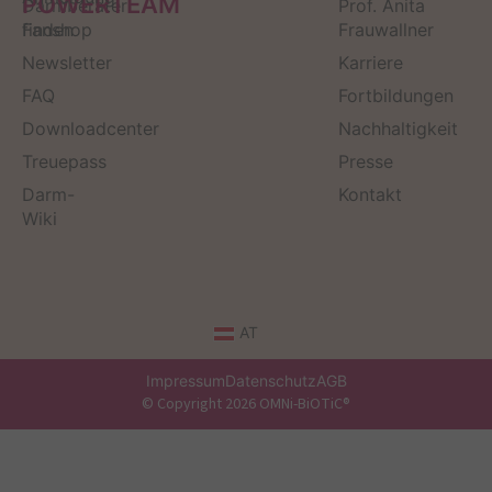
POWERTEAM
Darmberater
Prof. Anita
finden
Fanshop
Frauwallner
Newsletter
Karriere
FAQ
Fortbildungen
Downloadcenter
Nachhaltigkeit
Treuepass
Presse
Darm-
Kontakt
Wiki
AT
Impressum
Datenschutz
AGB
© Copyright 2026 OMNi-BiOTiC®