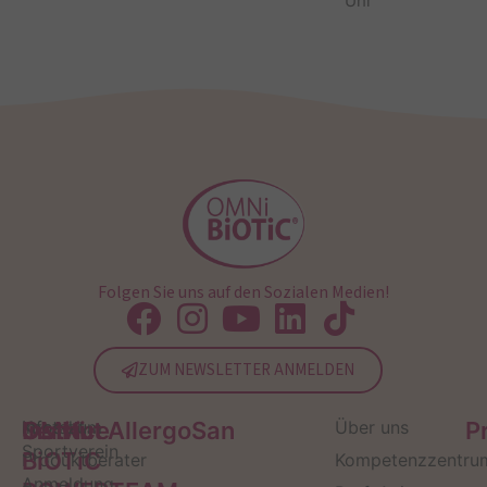
Uhr
Folgen Sie uns auf den Sozialen Medien!
ZUM NEWSLETTER ANMELDEN
Service
Kontakt
OMNi-
Infos zum
Institut AllergoSan
Über uns
P
Sportverein
BiOTiC
Produktberater
Kompetenzzentru
Anmeldung