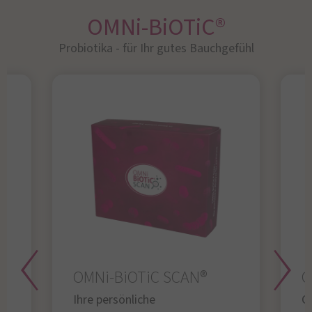
OMNi-BiOTiC®
Probiotika - für Ihr gutes Bauchgefühl​
OMNi-BiOTiC SCAN®
O
Ihre persönliche
Gl