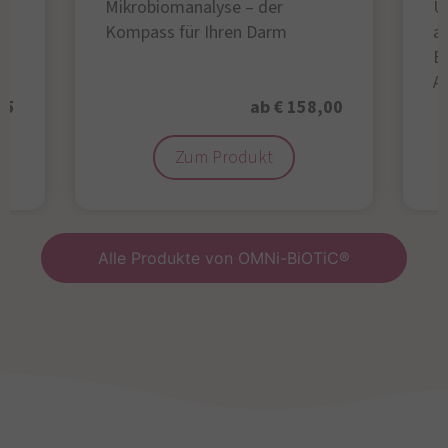
Mikrobiomanalyse – der
U
Kompass für Ihren Darm
au
B
A
95
ab € 158,00
Zum Produkt
Alle Produkte von OMNi-BiOTiC®