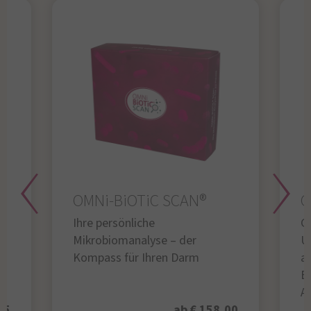
OMNi-BiOTiC SCAN®
O
Ihre persönliche
Gl
Mikrobiomanalyse – der
U
Kompass für Ihren Darm
au
B
A
95
ab € 158,00