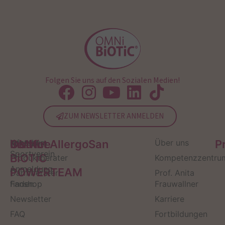
Folgen Sie uns auf den Sozialen Medien!
ZUM NEWSLETTER ANMELDEN
Service
Kontakt
OMNi-
Infos zum
Institut AllergoSan
Über uns
P
Sportverein
BiOTiC
Produktberater
Kompetenzzentru
Anmeldung
POWERTEAM
Darmberater
Prof. Anita
finden
Fanshop
Frauwallner
Newsletter
Karriere
FAQ
Fortbildungen