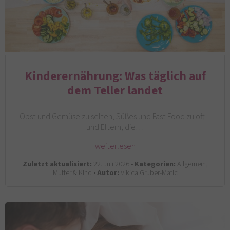
Kinderernährung: Was täglich auf
dem Teller landet
Obst und Gemüse zu selten, Süßes und Fast Food zu oft –
und Eltern, die…
weiterlesen
Zuletzt aktualisiert:
22. Juli 2026 •
Kategorien:
Allgemein,
Mutter & Kind •
Autor:
Vikica Gruber-Matic