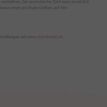
h vermehren. Der aromatische Zimt kann zusätzlich
inaus einen positiven Einfluss auf den
estellungen auf
www.styriabooks.at
.