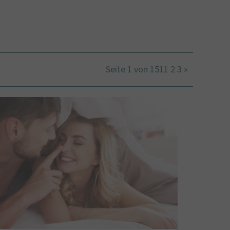
Seite 1 von 151
1
2
3
»