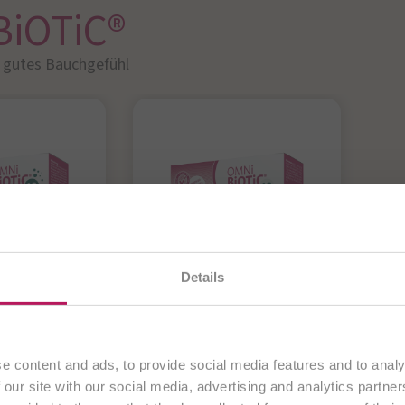
BiOTiC®
r gutes Bauchgefühl​
en gerade unsere
österreichische Website
. Alle Inhalte
Details
OTiC® 10
OMNi-BiOTiC® 10
O
ausschließlich an Kunden aus
Österreich
.
Kids
 bakterielle
D
wicht in
f
Fortfahren
Antibiotikum?
e content and ads, to provide social media features and to analy
 aus - für
„
Darmflora kindgerecht
 our site with our social media, advertising and analytics partn
es
ergänzen!