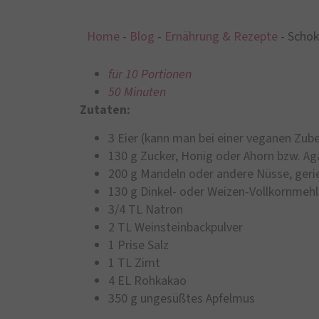
Home
-
Blog
-
Ernährung & Rezepte
-
Schok
für 10 Portionen
50 Minuten
Zutaten:
3 Eier (kann man bei einer veganen Zub
130 g Zucker, Honig oder Ahorn bzw. Ag
200 g Mandeln oder andere Nüsse, geri
130 g Dinkel- oder Weizen-Vollkornmehl
3/4 TL Natron
2 TL Weinsteinbackpulver
1 Prise Salz
1 TL Zimt
4 EL Rohkakao
350 g ungesüßtes Apfelmus