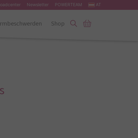
oadcenter
Newsletter
POWERTEAM
AT
rmbeschwerden
Shop
s