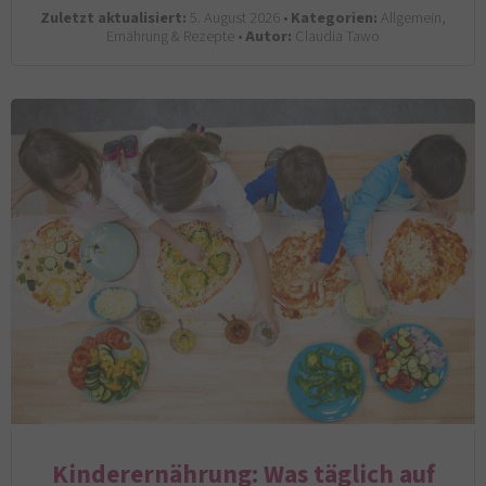
Zuletzt aktualisiert:
5. August 2026 •
Kategorien:
Allgemein,
Ernährung & Rezepte •
Autor:
Claudia Tawo
Kinderernährung: Was täglich auf