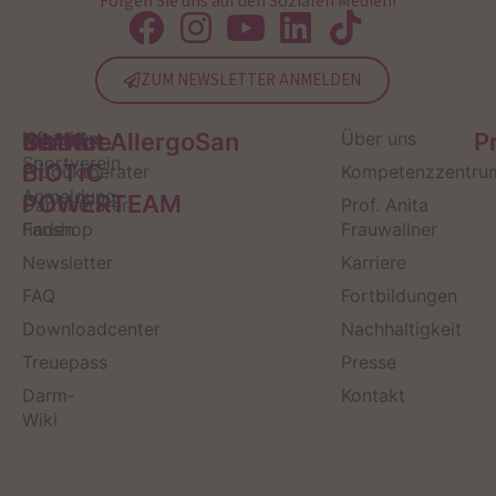
Folgen Sie uns auf den Sozialen Medien!
ZUM NEWSLETTER ANMELDEN
Service
Kontakt
OMNi-
Infos zum
Institut AllergoSan
Über uns
P
Sportverein
BiOTiC
Produktberater
Kompetenzzentru
Anmeldung
POWERTEAM
Darmberater
Prof. Anita
finden
Fanshop
Frauwallner
Newsletter
Karriere
FAQ
Fortbildungen
Downloadcenter
Nachhaltigkeit
Treuepass
Presse
Darm-
Kontakt
Wiki