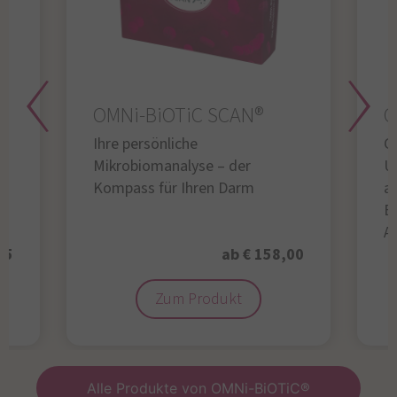
OMNi-BiOTiC SCAN®
O
Ihre persönliche
Gl
Mikrobiomanalyse – der
U
Kompass für Ihren Darm
au
B
A
95
ab € 158,00
Zum Produkt
Alle Produkte von OMNi-BiOTiC®