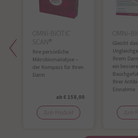
OMNi-BiOTiC
OMNi-Bi
SCAN®
Gleicht das
Ungleichge
Ihre persönliche
Ihrem Darm
Mikrobiomanalyse –
ein besser
der Kompass für Ihren
Bauchgefü
Darm
Ihrer Antib
Einnahme
95
ab € 158,00
Zum Produkt
Zum P