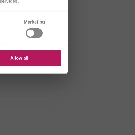
 services.
CH/FR
Marketing
R
HU
US
Allow all