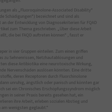
ingegangen.
ngen als „Fluoroquinolone-Associated Disability“
e Schädigungen“) bezeichnet und sind als
t an der Entwicklung von Diagnosekriterien für FQAD
tikel zum Thema geschrieben. „Über diese Arbeit
t, die bei FAQD auftreten können“ , fasst er
per in vier Gruppen einteilen. Zum einen griffen
was zu Sehnenrissen, Netzhautablösungen und
ten diese Antibiotika eine neurotoxische Wirkung,
lnde Nervenschäden auslösen könnten. Eine dritte
toffe, deren Rezeptoren durch Fluorchinolone
dann unruhig, ängstlich oder panisch und könnten gar
lich sei ein Chronisches Erschöpfungssyndrom möglich
ngen in seiner Praxis bereits gesehen hat, ein
lieren ihre Arbeit, erleben sozialen Abstieg und
en am wenigsten geglaubt.“