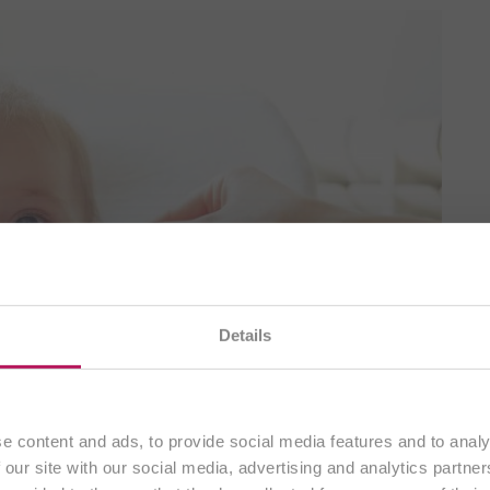
uchen gerade unsere
deutsche Website
. Alle Inhalte ric
Details
ausschließlich an Kunden aus
Deutschland
.
Fortfahren
e content and ads, to provide social media features and to analy
 our site with our social media, advertising and analytics partn