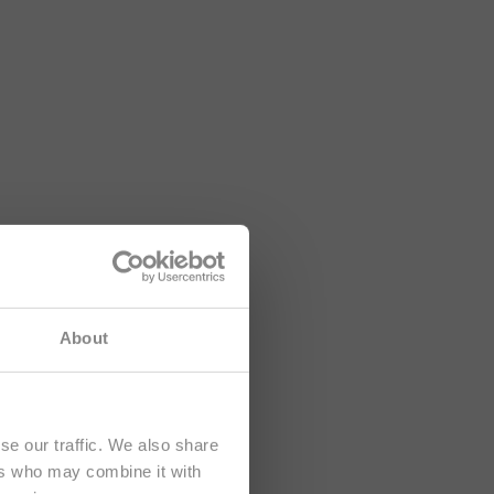
hten sich
About
se our traffic. We also share
ers who may combine it with