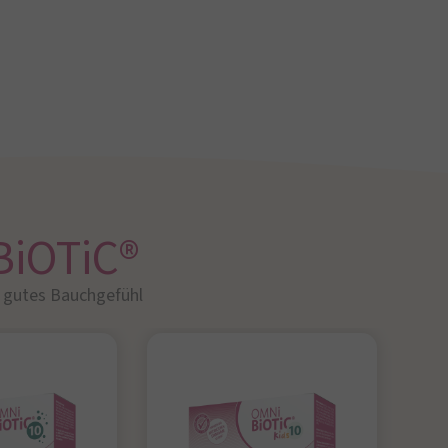
BiOTiC®
r gutes Bauchgefühl​