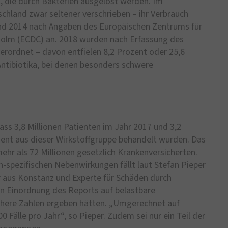
, die durch Bakterien ausgelöst werden. Im
chland zwar seltener verschrieben – ihr Verbrauch
und 2014 nach Angaben des Europäischen Zentrums für
kholm (ECDC) an. 2018 wurden nach Erfassung des
erordnet – davon entfielen 8,2 Prozent oder 25,6
Antibiotika, bei denen besonders schwere
ss 3,8 Millionen Patienten im Jahr 2017 und 3,2
ent aus dieser Wirkstoffgruppe behandelt wurden. Das
ehr als 72 Millionen gesetzlich Krankenversicherten.
-spezifischen Nebenwirkungen fällt laut Stefan Pieper
r aus Konstanz und Experte für Schäden durch
en Einordnung des Reports auf belastbare
öhere Zahlen ergeben hätten. „Umgerechnet auf
 Fälle pro Jahr“, so Pieper. Zudem sei nur ein Teil der