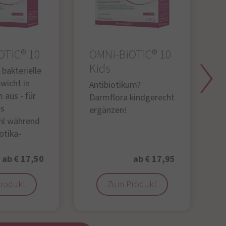
OTiC® 10
OMNi-BiOTiC® 10
O
Kids
 bakterielle
D
wicht in
f
Antibiotikum?
 aus - für
„
Darmflora kindgerecht
es
ergänzen!
hl während
iotika-
ab € 17,50
ab € 17,95
rodukt
Zum Produkt