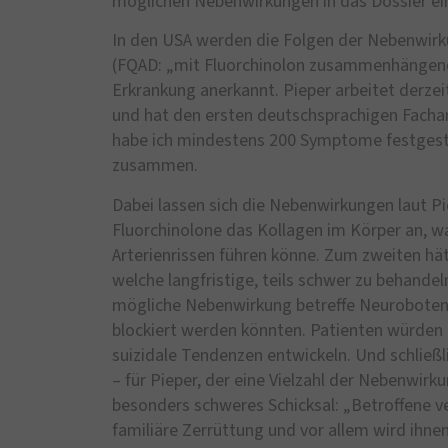
möglichen Nebenwirkungen in das Dossier e
In den USA werden die Folgen der Nebenwirku
(FQAD: „mit Fluorchinolon zusammenhängend
Erkrankung anerkannt. Pieper arbeitet derzei
und hat den ersten deutschsprachigen Fachar
habe ich mindestens 200 Symptome festgestell
zusammen.
Dabei lassen sich die Nebenwirkungen laut Pie
Fluorchinolone das Kollagen im Körper an, 
Arterienrissen führen könne. Zum zweiten hät
welche langfristige, teils schwer zu behande
mögliche Nebenwirkung betreffe Neurobotens
blockiert werden könnten. Patienten würden 
suizidale Tendenzen entwickeln. Und schließ
– für Pieper, der eine Vielzahl der Nebenwirku
besonders schweres Schicksal: „Betroffene ver
familiäre Zerrüttung und vor allem wird ihn