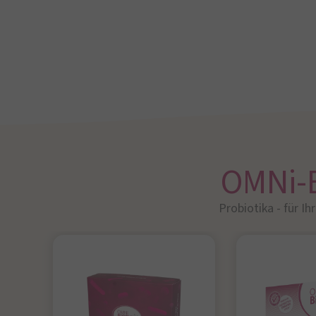
OMNi-
Probiotika - für Ih