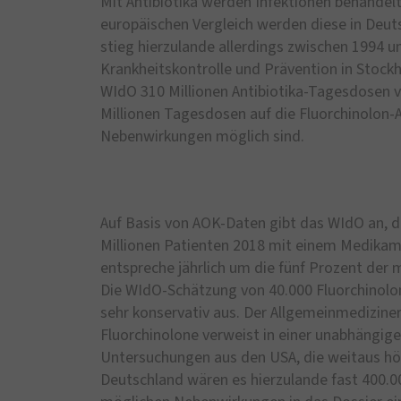
Mit Antibiotika werden Infektionen behandelt
europäischen Vergleich werden diese in Deuts
stieg hierzulande allerdings zwischen 1994 
Krankheitskontrolle und Prävention in Stoc
WIdO 310 Millionen Antibiotika-Tagesdosen v
Millionen Tagesdosen auf die Fluorchinolon-
Nebenwirkungen möglich sind.
Auf Basis von AOK-Daten gibt das WIdO an, da
Millionen Patienten 2018 mit einem Medikam
entspreche jährlich um die fünf Prozent der m
Die WIdO-Schätzung von 40.000 Fluorchinolon
sehr konservativ aus. Der Allgemeinmedizine
Fluorchinolone verweist in einer unabhängig
Untersuchungen aus den USA, die weitaus h
Deutschland wären es hierzulande fast 400.000