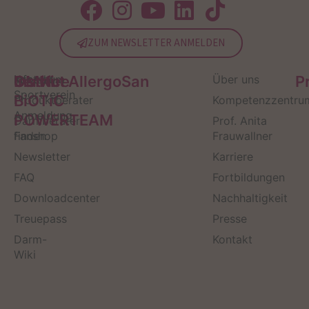
ZUM NEWSLETTER ANMELDEN
Service
Kontakt
OMNi-
Infos zum
Institut AllergoSan
Über uns
P
Sportverein
BiOTiC
Produktberater
Kompetenzzentru
Anmeldung
POWERTEAM
Darmberater
Prof. Anita
finden
Fanshop
Frauwallner
Newsletter
Karriere
FAQ
Fortbildungen
Downloadcenter
Nachhaltigkeit
Treuepass
Presse
Darm-
Kontakt
Wiki