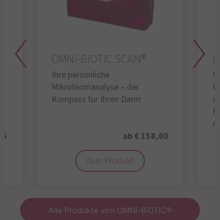
OMNi-BiOTiC SCAN®
O
Ihre persönliche
Gl
Mikrobiomanalyse – der
U
Kompass für Ihren Darm
au
B
A
95
ab € 158,00
Zum Produkt
Alle Produkte von OMNi-BiOTiC®