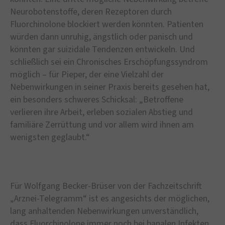
Neurobotenstoffe, deren Rezeptoren durch
Fluorchinolone blockiert werden könnten. Patienten
würden dann unruhig, ängstlich oder panisch und
könnten gar suizidale Tendenzen entwickeln. Und
schließlich sei ein Chronisches Erschöpfungssyndrom
möglich – für Pieper, der eine Vielzahl der
Nebenwirkungen in seiner Praxis bereits gesehen hat,
ein besonders schweres Schicksal: „Betroffene
verlieren ihre Arbeit, erleben sozialen Abstieg und
familiäre Zerrüttung und vor allem wird ihnen am
wenigsten geglaubt.“
Für Wolfgang Becker-Brüser von der Fachzeitschrift
„Arznei-Telegramm“ ist es angesichts der möglichen,
lang anhaltenden Nebenwirkungen unverständlich,
dass Fluorchinolone immer noch bei banalen Infekten