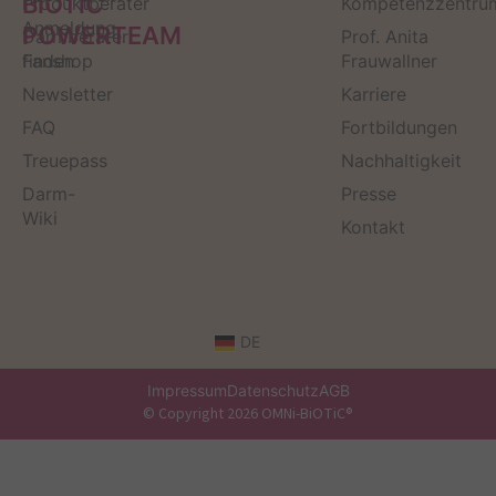
BiOTiC
Produktberater
Kompetenzzentru
Anmeldung
POWERTEAM
Darmberater
Prof. Anita
finden
Fanshop
Frauwallner
Newsletter
Karriere
FAQ
Fortbildungen
Treuepass
Nachhaltigkeit
Darm-
Presse
Wiki
Kontakt
DE
Impressum
Datenschutz
AGB
© Copyright 2026 OMNi-BiOTiC®