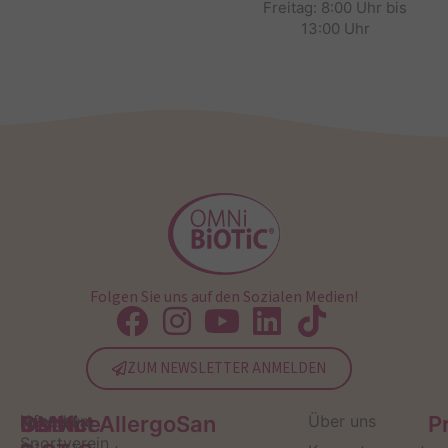
Freitag: 8:00 Uhr bis
13:00 Uhr
Folgen Sie uns auf den Sozialen Medien!
ZUM NEWSLETTER ANMELDEN
Service
Kontakt
OMNi-
Infos zum
Institut AllergoSan
Über uns
P
Sportverein