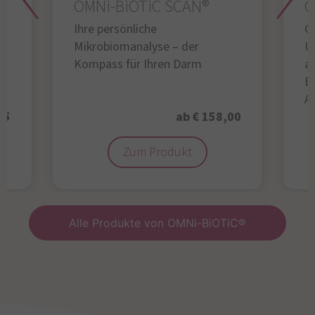
OMNi-BiOTiC SCAN®
O
Ihre persönliche
Gl
Mikrobiomanalyse – der
U
Kompass für Ihren Darm
au
B
A
95
ab € 158,00
Zum Produkt
Alle Produkte von OMNi-BiOTiC®