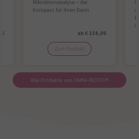
Mikrobiomanalyse – der
U
Kompass für Ihren Darm
au
B
A
95
ab € 158,00
Zum Produkt
Alle Produkte von OMNi-BiOTiC®