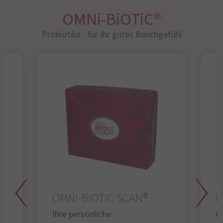
OMNi-BiOTiC®
Probiotika - für Ihr gutes Bauchgefühl​
OMNi-BiOTiC SCAN®
O
Ihre persönliche
Gl