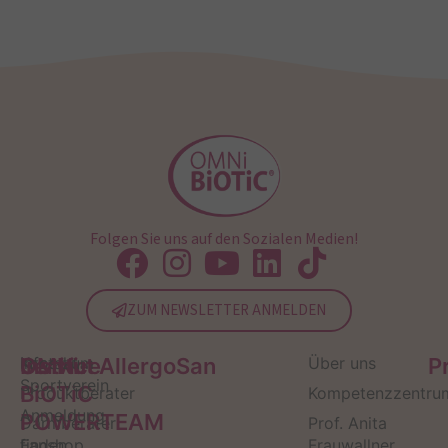
Folgen Sie uns auf den Sozialen Medien!
ZUM NEWSLETTER ANMELDEN
Service
Kontakt
OMNi-
Infos zum
Institut AllergoSan
Über uns
P
Sportverein
BiOTiC
Produktberater
Kompetenzzentru
Anmeldung
POWERTEAM
Darmberater
Prof. Anita
finden
Fanshop
Frauwallner