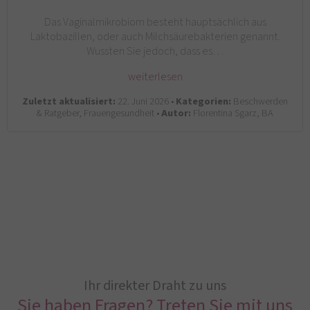
Das Vaginalmikrobiom besteht hauptsächlich aus
Laktobazillen, oder auch Milchsäurebakterien genannt.
Wussten Sie jedoch, dass es…
weiterlesen
Zuletzt aktualisiert:
22. Juni 2026 •
Kategorien:
Beschwerden
& Ratgeber, Frauengesundheit •
Autor:
Florentina Sgarz, BA
Ihr direkter Draht zu uns
Sie haben Fragen? Treten Sie mit uns