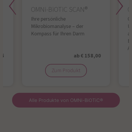
OMNi-BiOTiC SCAN®
O
Ihre persönliche
Gl
Mikrobiomanalyse – der
U
Kompass für Ihren Darm
au
B
A
95
ab € 158,00
Zum Produkt
Alle Produkte von OMNi-BiOTiC®