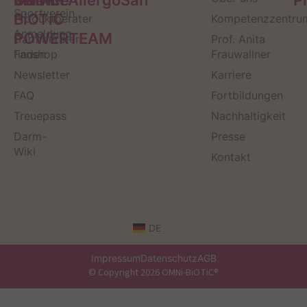
Sportverein
BiOTiC
Produktberater
Kompetenzzentru
Anmeldung
POWERTEAM
Darmberater
Prof. Anita
finden
Fanshop
Frauwallner
Newsletter
Karriere
FAQ
Fortbildungen
Treuepass
Nachhaltigkeit
Darm-
Presse
Wiki
Kontakt
DE
Impressum
Datenschutz
AGB
© Copyright 2026 OMNi-BiOTiC®