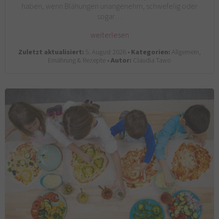
haben, wenn Blähungen unangenehm, schwefelig oder
sogar…
weiterlesen
Zuletzt aktualisiert:
5. August 2026 •
Kategorien:
Allgemein,
Ernährung & Rezepte •
Autor:
Claudia Tawo