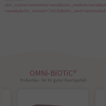
utm_source=newsletter+email&utm_medium=email&ut
+weekly&utm_content=742182&utm_term=automated_
OMNi-BiOTiC®
Probiotika - für Ihr gutes Bauchgefühl​