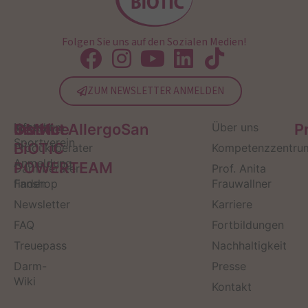
Folgen Sie uns auf den Sozialen Medien!
ZUM NEWSLETTER ANMELDEN
Service
Kontakt
OMNi-
Infos zum
Institut AllergoSan
Über uns
P
Sportverein
BiOTiC
Produktberater
Kompetenzzentru
Anmeldung
POWERTEAM
Darmberater
Prof. Anita
finden
Fanshop
Frauwallner
Newsletter
Karriere
FAQ
Fortbildungen
Treuepass
Nachhaltigkeit
Darm-
Presse
Wiki
Kontakt