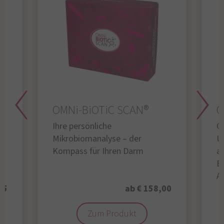
OMNi-BiOTiC SCAN®
O
Ihre persönliche
Gl
Mikrobiomanalyse – der
U
Kompass für Ihren Darm
au
B
A
95
ab € 158,00
Zum Produkt