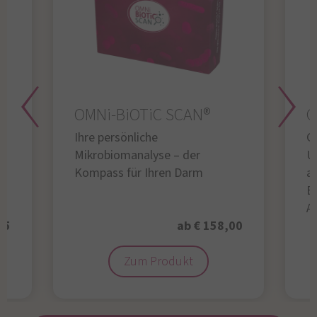
OMNi-BiOTiC SCAN®
O
Ihre persönliche
Gl
Mikrobiomanalyse – der
U
Kompass für Ihren Darm
au
B
A
95
ab € 158,00
Zum Produkt