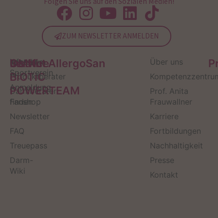
Folgen Sie uns auf den Sozialen Medien!
ZUM NEWSLETTER ANMELDEN
Service
Kontakt
OMNi-
Infos zum
Institut AllergoSan
Über uns
P
Sportverein
BiOTiC
Produktberater
Kompetenzzentru
Anmeldung
POWERTEAM
Darmberater
Prof. Anita
finden
Fanshop
Frauwallner
Newsletter
Karriere
FAQ
Fortbildungen
Treuepass
Nachhaltigkeit
Darm-
Presse
Wiki
Kontakt