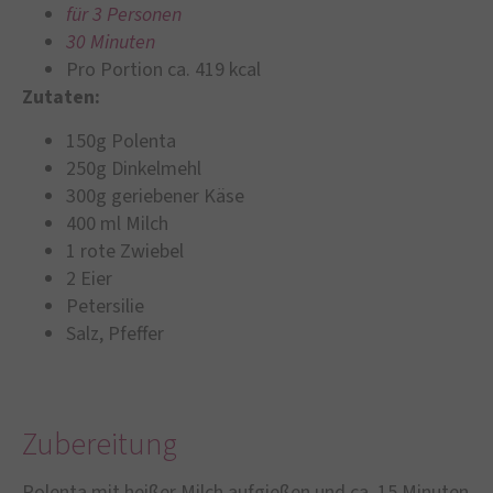
für 3 Personen
30 Minuten
Pro Portion ca. 419 kcal
Zutaten:
150g Polenta
250g Dinkelmehl
300g geriebener Käse
400 ml Milch
1 rote Zwiebel
2 Eier
Petersilie
Salz, Pfeffer
Zubereitung
Polenta mit heißer Milch aufgießen und ca. 15 Minuten