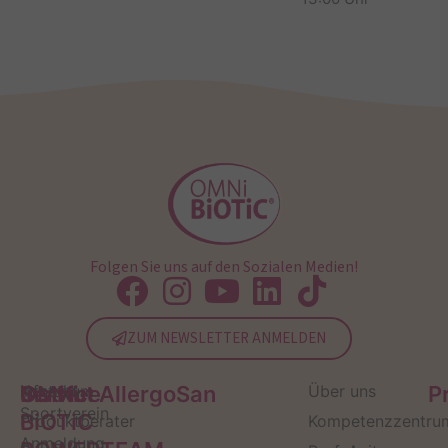
Folgen Sie uns auf den Sozialen Medien!
ZUM NEWSLETTER ANMELDEN
Service
Kontakt
OMNi-
Infos zum
Institut AllergoSan
Über uns
P
Sportverein
BiOTiC
Produktberater
Kompetenzzentru
Anmeldung