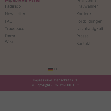
POWERTEAM
Darmberater
Prof. Anita
finden
Fanshop
Frauwallner
Newsletter
Karriere
FAQ
Fortbildungen
Treuepass
Nachhaltigkeit
Darm-
Presse
Wiki
Kontakt
DE
Impressum
Datenschutz
AGB
© Copyright 2026 OMNi-BiOTiC®