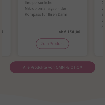
Ihre persönliche
Gl
Mikrobiomanalyse – der
U
Kompass für Ihren Darm
au
B
A
95
ab € 158,00
Zum Produkt
Alle Produkte von OMNi-BiOTiC®