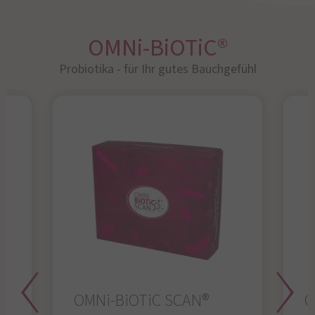
OMNi-BiOTiC®
Probiotika - für Ihr gutes Bauchgefühl​
OMNi-BiOTiC SCAN®
O