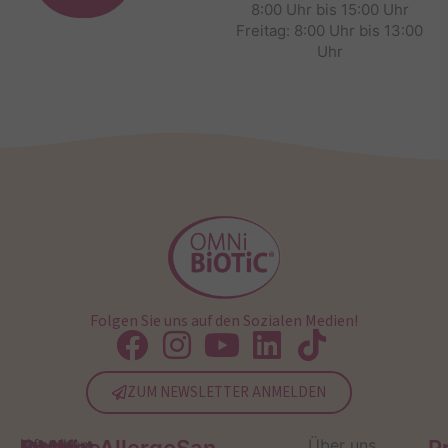
8:00 Uhr bis 15:00 Uhr
Freitag: 8:00 Uhr bis 13:00
Uhr
Folgen Sie uns auf den Sozialen Medien!
ZUM NEWSLETTER ANMELDEN
Service
Kontakt
OMNi-
Infos zum
Institut AllergoSan
Über uns
P