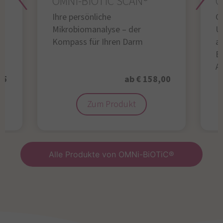
OMNi-BiOTiC SCAN®
O
Ihre persönliche
Gl
Mikrobiomanalyse – der
U
Kompass für Ihren Darm
au
B
A
95
ab € 158,00
Zum Produkt
Alle Produkte von OMNi-BiOTiC®