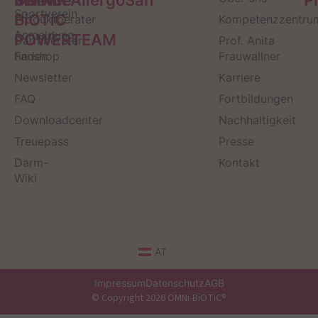
Sportverein
BiOTiC
Produktberater
Kompetenzzentru
Anmeldung
POWERTEAM
Darmberater
Prof. Anita
finden
Fanshop
Frauwallner
Newsletter
Karriere
FAQ
Fortbildungen
Downloadcenter
Nachhaltigkeit
Treuepass
Presse
Darm-
Kontakt
Wiki
AT
Impressum
Datenschutz
AGB
© Copyright 2026 OMNi-BiOTiC®