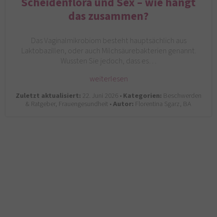
Scheidenflora und Sex – wie hängt
das zusammen?
Das Vaginalmikrobiom besteht hauptsächlich aus
Laktobazillen, oder auch Milchsäurebakterien genannt.
Wussten Sie jedoch, dass es…
weiterlesen
Zuletzt aktualisiert:
22. Juni 2026 •
Kategorien:
Beschwerden
& Ratgeber, Frauengesundheit •
Autor:
Florentina Sgarz, BA