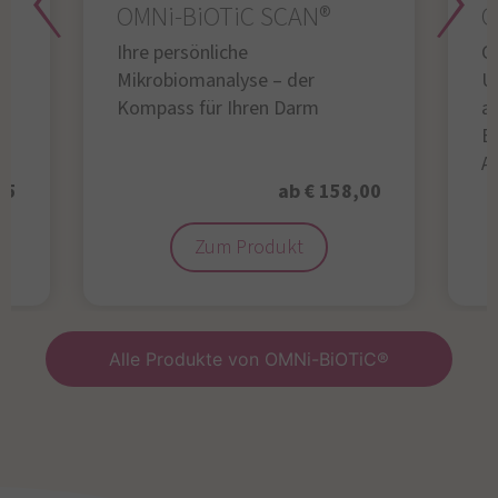
OMNi-BiOTiC SCAN®
O
Ihre persönliche
Gl
Mikrobiomanalyse – der
U
Kompass für Ihren Darm
au
B
A
95
ab € 158,00
Zum Produkt
Alle Produkte von OMNi-BiOTiC®