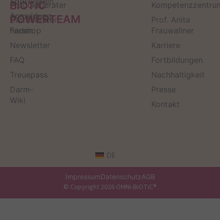
Sportverein
BiOTiC
Produktberater
Kompetenzzentru
Anmeldung
POWERTEAM
Darmberater
Prof. Anita
finden
Fanshop
Frauwallner
Newsletter
Karriere
FAQ
Fortbildungen
Treuepass
Nachhaltigkeit
Darm-
Presse
Wiki
Kontakt
DE
Impressum
Datenschutz
AGB
© Copyright 2026 OMNi-BiOTiC®