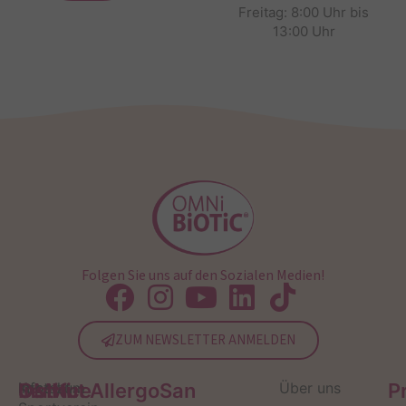
Freitag: 8:00 Uhr bis
13:00 Uhr
Folgen Sie uns auf den Sozialen Medien!
ZUM NEWSLETTER ANMELDEN
Service
Kontakt
OMNi-
Infos zum
Institut AllergoSan
Über uns
P