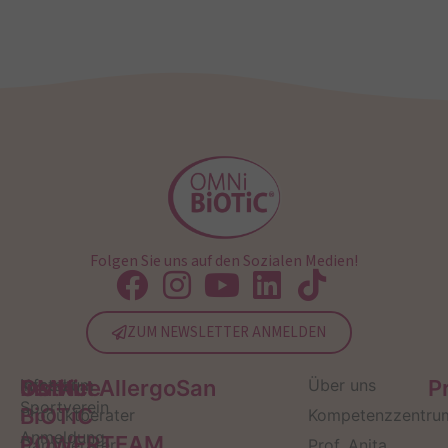
Folgen Sie uns auf den Sozialen Medien!
ZUM NEWSLETTER ANMELDEN
Service
Kontakt
OMNi-
Infos zum
Institut AllergoSan
Über uns
P
Sportverein
BiOTiC
Produktberater
Kompetenzzentru
Anmeldung
POWERTEAM
Darmberater
Prof. Anita