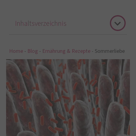
Inhaltsverzeichnis
Home
-
Blog
-
Ernährung & Rezepte
-
Sommerliebe