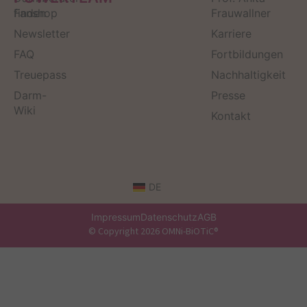
finden
Fanshop
Frauwallner
Newsletter
Karriere
FAQ
Fortbildungen
Treuepass
Nachhaltigkeit
Darm-
Presse
Wiki
Kontakt
DE
Impressum
Datenschutz
AGB
© Copyright 2026 OMNi-BiOTiC®