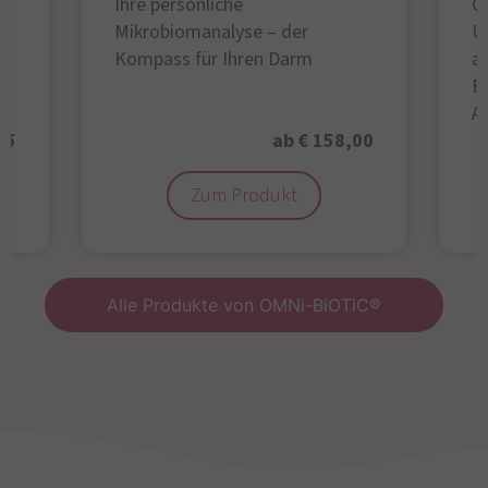
Ihre persönliche
Gl
Mikrobiomanalyse – der
U
Kompass für Ihren Darm
au
B
A
95
ab € 158,00
Zum Produkt
Alle Produkte von OMNi-BiOTiC®