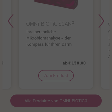
OMNi-BiOTiC SCAN®
O
Ihre persönliche
Gl
Mikrobiomanalyse – der
U
Kompass für Ihren Darm
au
B
A
95
ab € 158,00
Zum Produkt
Alle Produkte von OMNi-BiOTiC®