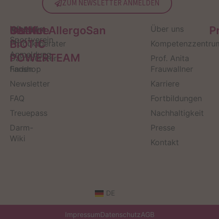
ZUM NEWSLETTER ANMELDEN
Service
Kontakt
OMNi-
Infos zum
Institut AllergoSan
Über uns
P
Sportverein
BiOTiC
Produktberater
Kompetenzzentru
Anmeldung
POWERTEAM
Darmberater
Prof. Anita
finden
Fanshop
Frauwallner
Newsletter
Karriere
FAQ
Fortbildungen
Treuepass
Nachhaltigkeit
Darm-
Presse
Wiki
Kontakt
DE
Impressum
Datenschutz
AGB