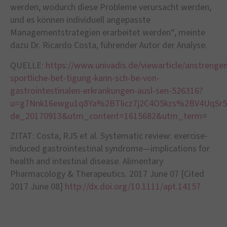
werden, wodurch diese Probleme verursacht werden,
und es können individuell angepasste
Managementstrategien erarbeitet werden“, meinte
dazu Dr. Ricardo Costa, führender Autor der Analyse.
QUELLE:
https://www.univadis.de/viewarticle/anstrenge
sportliche-bet-tigung-kann-sch-be-von-
gastrointestinalen-erkrankungen-ausl-sen-526316?
u=g7Nnk16ewgu1q8Ya%2BTlicz7j2C4O5kzs%2BV4UqSr
de_20170913&utm_content=1615682&utm_term
=
ZITAT: Costa, RJS et al. Systematic review: exercise-
induced gastrointestinal syndrome—implications for
health and intestinal disease. Alimentary
Pharmacology & Therapeutics. 2017 June 07 [Cited
2017 June 08]
http://dx.doi.org/10.1111/apt.14157