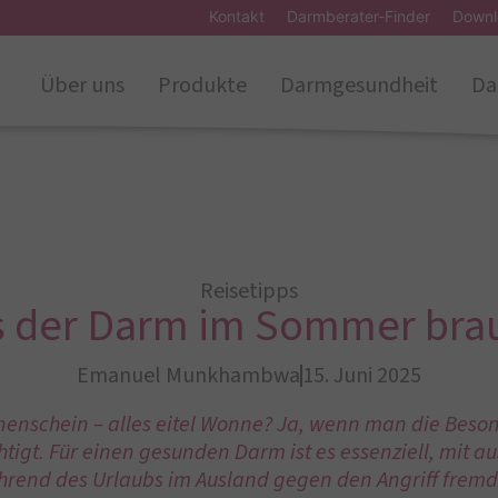
Kontakt
Darmberater-Finder
Downl
Über uns
Produkte
Darmgesundheit
Da
Reisetipps
 der Darm im Sommer bra
Emanuel Munkhambwa
15. Juni 2025
enschein – alles eitel Wonne? Ja, wenn man die Beson
htigt. Für einen gesunden Darm ist es essenziell, mit au
ährend des Urlaubs im Ausland gegen den Angriff fre