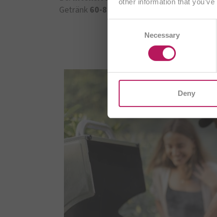
other information that you’ve
Getränk
60-80 g
Kohlenhydrate
, bspw.
Ma
Consent
AT
Necessary
Selection
CH/
I
Deny