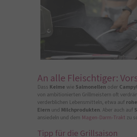
An alle Fleischtiger: Vor
Dass
Keime
wie
Salmonellen
oder
Campyl
von ambitionierten Grillmeistern oft verdrän
verderblichen Lebensmitteln, etwa auf
roh
Eiern
und
Milchprodukten
. Aber auch auf
S
ansiedeln und dem
Magen-Darm-Trakt
zu s
Tipp für die Grillsaison