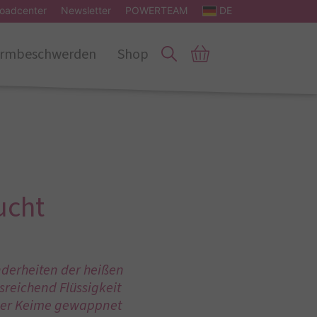
oadcenter
Newsletter
POWERTEAM
DE
rmbeschwerden
Shop
ucht
derheiten der heißen
sreichend Flüssigkeit
mder Keime gewappnet