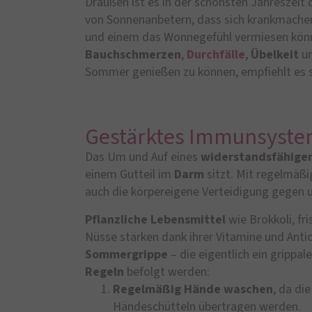
Draußen ist es in der schönsten Jahreszeit d
von Sonnenanbetern, dass sich krankmach
und einem das Wonnegefühl vermiesen k
Bauchschmerzen
,
Durchfälle
,
Übelkeit
u
Sommer genießen zu können, empfiehlt es si
Gestärktes Immunsyst
Das Um und Auf eines
widerstandsfähige
einem Gutteil im
Darm
sitzt. Mit regelmäß
auch die körpereigene Verteidigung gegen u
Pflanzliche Lebensmittel
wie Brokkoli, fr
Nüsse stärken dank ihrer Vitamine und Anti
Sommergrippe
– die eigentlich ein grippale
Regeln
befolgt werden:
Regelmäßig Hände
waschen
, da di
Händeschütteln übertragen werden.