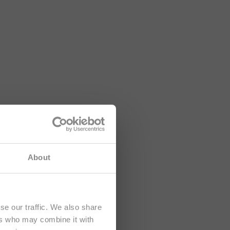
hten sich
About
se our traffic. We also share
ers who may combine it with