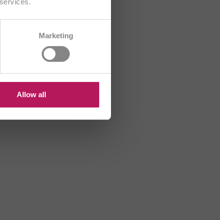
 services.
CH/FR
Marketing
R
HU
US
Allow all