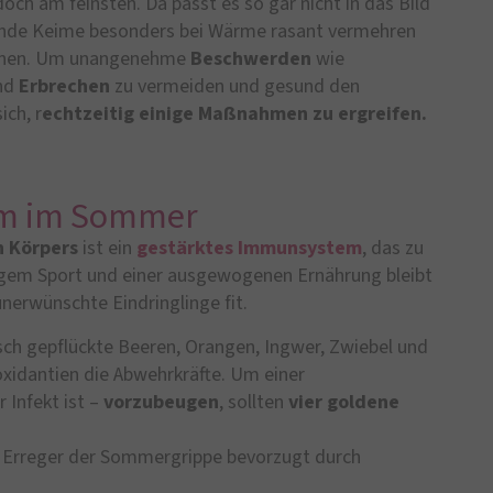
och am feinsten. Da passt es so gar nicht in das Bild
ende Keime besonders bei Wärme rasant vermehren
önnen. Um unangenehme
Beschwerden
wie
nd
Erbrechen
zu vermeiden und gesund den
ch, r
echtzeitig einige Maßnahmen zu ergreifen.
em im Sommer
n
Körpers
ist ein
gestärktes Immunsystem
, das zu
igem Sport und einer ausgewogenen Ernährung bleibt
nerwünschte Eindringlinge fit.
isch gepflückte Beeren, Orangen, Ingwer, Zwiebel und
oxidantien die Abwehrkräfte. Um einer
r Infekt ist –
vorzubeugen
, sollten
vier goldene
e Erreger der Sommergrippe bevorzugt durch