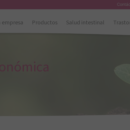
Contá
a empresa
Productos
Salud intestinal
Trasto
conómica