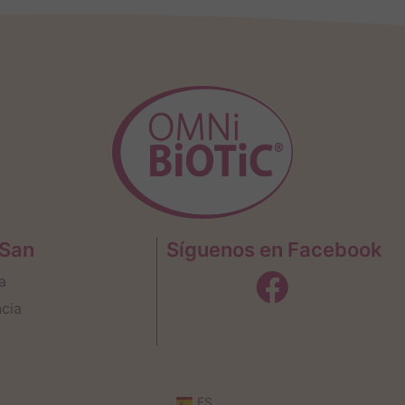
oSan
Síguenos en Facebook
a
cia
ES