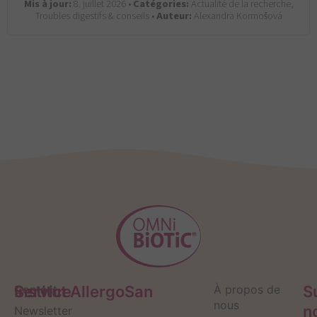
Mis à jour:
8. juillet 2026 •
Catégories:
Actualité de la recherche,
Troubles digestifs & conseils •
Auteur:
Alexandra Kormošová
Service
Contact
Institut AllergoSan
À propos de
S
nous
n
Newsletter