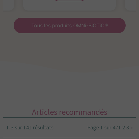
Tous les produits OMNi-BiOTiC®
Articles recommandés
1-3 sur 141 résultats
Page 1 sur 47
1
2
3
»