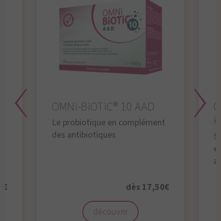
OMNi-BiOTiC® 10 AAD
O
K
Le probiotique en complément
des antibiotiques
S
en
a
0€
dès 17,50€
découvrir