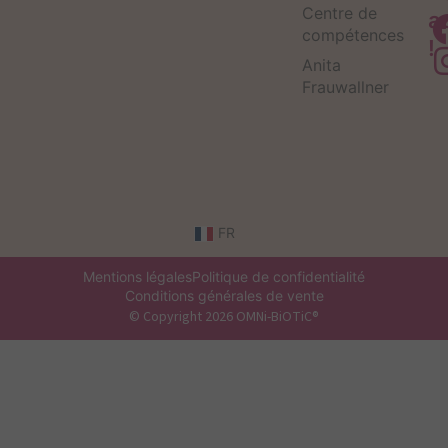
Centre de
a
compétences
!
Anita
Frauwallner
FR
Mentions légales
Politique de confidentialité
Conditions générales de vente
© Copyright 2026 OMNi-BiOTiC®